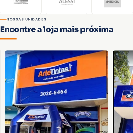
NOSSAS UNIDADES
Encontre a loja mais próxima
Foz do Iguaçu
VILA
BRASÍLIA
ENDEREÇO
Av.
Juscelino
Kubitscheck,
3085
—
CEP
85864-
000