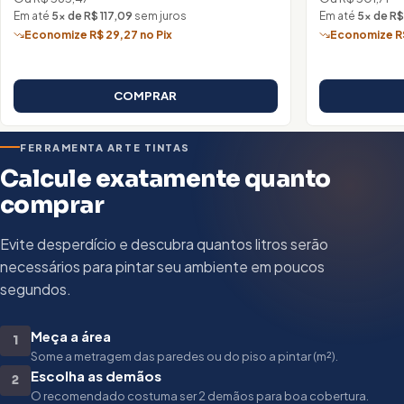
Em até
5× de R$ 117,09
sem juros
Em até
5× de R$
Economize R$ 29,27 no Pix
Economize R$
COMPRAR
FERRAMENTA ARTE TINTAS
Calcule exatamente quanto
comprar
Evite desperdício e descubra quantos litros serão
necessários para pintar seu ambiente em poucos
segundos.
Meça a área
1
Some a metragem das paredes ou do piso a pintar (m²).
Escolha as demãos
2
O recomendado costuma ser 2 demãos para boa cobertura.