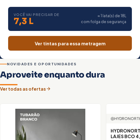
VOCÊ VAI PRECISAR DE
≈ 1 lata(s) de 18L
7,3 L
com folga de segurança
Ver tintas para essa metragem
NOVIDADES E OPORTUNIDADES
Aproveite enquanto dura
Ver todas as ofertas
HYDRONORT
HYDRONORT
LAJES BCO 4