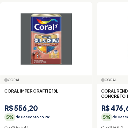
CORAL
CORAL
CORAL IMPER GRAFITE 18L
CORAL REND
CONCRETO 1
R$ 556,20
R$ 476,
5%
5%
de Desconto no Pix
de Desco
Ou R$ 585,47
Ou R$ 501,71