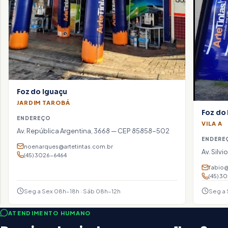
artetintas@artetintas.com.br
(45) 3028-1010
Foz do Iguaçu
JARDIM TAROBÁ
Foz do
ENDEREÇO
VILA A
Av. República Argentina, 3668 — CEP 85858-502
Seg
ENDERE
a Sex
noenarques@artetintas.com.br
Av. Silv
08h–
(45) 3026-6464
18h ·
fabio@
Sáb
(45) 3
08h–
12h
Seg a Sex 08h–18h · Sáb 08h–12h
Seg a 
ATENDIMENTO HUMANO