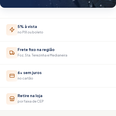
5% à vista
no PIX ou boleto
Frete fixo na região
Foz, Sta. Terezinha e Medianeira
6× sem juros
no cartão
Retire na loja
por faixa de CEP