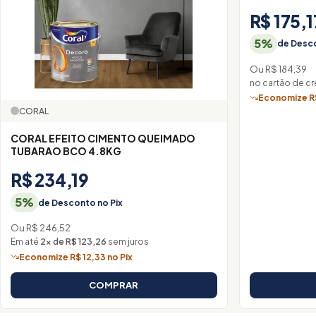
R$ 175,1
5%
de Desco
Ou R$ 184,39
no cartão de cr
Economize R$
CORAL
CORAL EFEITO CIMENTO QUEIMADO
TUBARAO BCO 4.8KG
R$ 234,19
5%
de Desconto no Pix
Ou R$ 246,52
Em até
2× de R$ 123,26
sem juros
Economize R$ 12,33 no Pix
COMPRAR