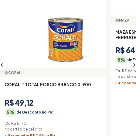
MAZA
MAZA ES
FERRUGE
R$ 64
5%
de D
Ou R$ 68,
CORAL
no cartão 
Economiz
CORALIT TOTAL FOSCO BRANCO 0.900
R$ 49,12
5%
de Desconto no Pix
Ou R$ 51,70
no cartão de crédito
Economize R$ 2,58 no Pix