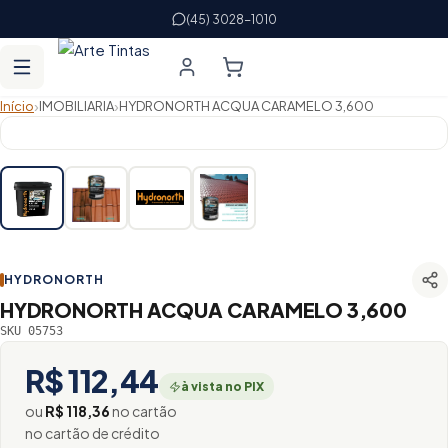
(45) 3028-1010
›
›
Início
IMOBILIARIA
HYDRONORTH ACQUA CARAMELO 3,600
HYDRONORTH
HYDRONORTH ACQUA CARAMELO 3,600
SKU 05753
R$ 112,44
à vista no PIX
ou
R$ 118,36
no cartão
no cartão de crédito