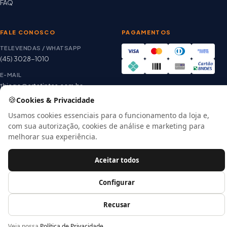
FAQ
FALE CONOSCO
PAGAMENTOS
TELEVENDAS / WHATSAPP
(45) 3028-1010
E-MAIL
thiago@artetintas.com.br
🍪
Cookies & Privacidade
Site verificado
HORÁRIO
Google Safe Browsing
Seg. a Sex. 8h às 18h
Usamos cookies essenciais para o funcionamento da loja e,
Sábado 8h às 12h
com sua autorização, cookies de análise e marketing para
melhorar sua experiência.
Aceitar todos
© 2026 Arte Tintas · CNPJ 00.057.118/0001-56
E-commerce por
Configurar
Recusar
Veja nossa
Política de Privacidade
.