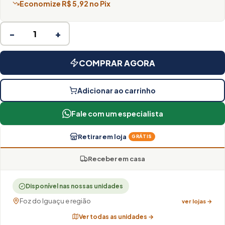
Economize R$ 5,92 no Pix
−
+
COMPRAR AGORA
Adicionar ao carrinho
Fale com um especialista
Retirar em loja
GRÁTIS
Receber em casa
Disponível nas nossas unidades
Foz do Iguaçu e região
ver lojas →
Ver todas as unidades →