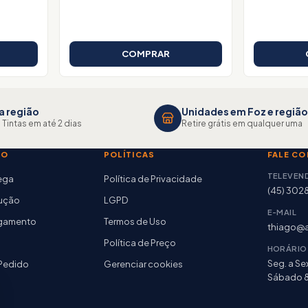
COMPRAR
a região
Unidades em Foz e região
 Tintas em até 2 dias
Retire grátis em qualquer uma
TO
POLÍTICAS
FALE C
TELEVEN
rega
Política de Privacidade
(45) 302
lução
LGPD
E-MAIL
agamento
Termos de Uso
thiago@a
Política de Preço
HORÁRIO
Seg. a Sex
Pedido
Gerenciar cookies
Sábado 8