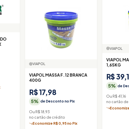
 DO
X
VIAPOL
VIAPOL MA
VIAPOL
1,65KG
VIAPOL MASSA F.12 BRANCA
R$ 39,
400G
5%
de Des
x
R$ 17,98
Ou R$ 41,16
5%
de Desconto no Pix
no cartão de
Economize 
Ou R$ 18,93
no cartão de crédito
Economize R$ 0,95 no Pix