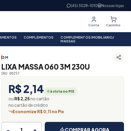
(45) 3028-1010
Nossas lojas
Conta
Carrinho
PAMENTOS
COMPLEMENTOS
COMPLEMENTOS IMOBILIARIO/
MASSAS
3M
LIXA MASSA 060 3M 230U
SKU 00257
R$ 2,14
à vista no PIX
ou
R$ 2,25
no cartão
no cartão de crédito
Economize R$ 0,11 no Pix
−
+
COMPRAR AGORA