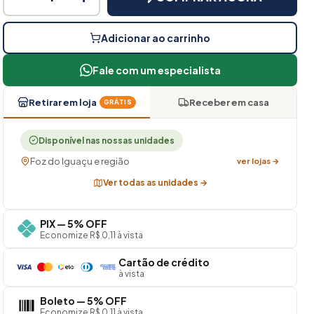
Adicionar ao carrinho
Fale com um especialista
Retirar em loja
Receber em casa
GRÁTIS
Disponível nas nossas unidades
Foz do Iguaçu e região
ver lojas →
Ver todas as unidades →
PIX — 5% OFF
Economize R$ 0,11 à vista
Cartão de crédito
à vista
Boleto — 5% OFF
Economize R$ 0,11 à vista