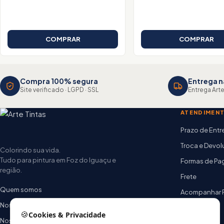
COMPRAR
COMPRAR
Compra 100% segura
Entrega n
Site verificado · LGPD · SSL
Entrega Arte
ATENDIMEN
Prazo de Ent
Troca e Devo
Colorindo sua vida.
Tudo para pintura em Foz do Iguaçu e
Formas de P
região.
Frete
Quem somos
Acompanhar 
Nossas lojas
FAQ
🍪
Cookies & Privacidade
Nossa equipe