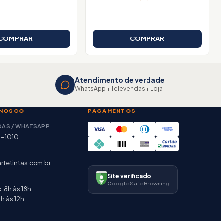
COMPRAR
COMPRAR
Atendimento de verdade
WhatsApp + Televendas + Loja
ONOSCO
PAGAMENTOS
DAS / WHATSAPP
8-1010
rtetintas.com.br
Site verificado
Google Safe Browsing
. 8h às 18h
h às 12h