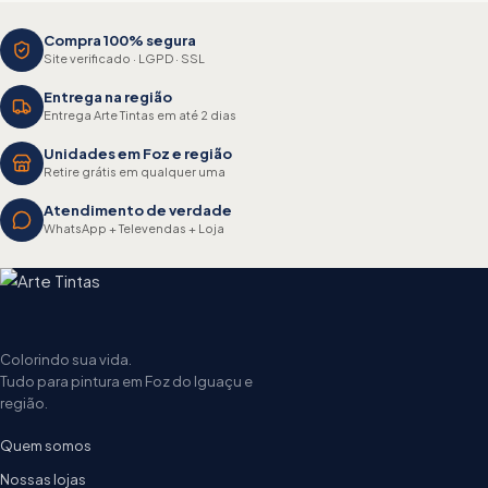
Compra 100% segura
Site verificado · LGPD · SSL
Entrega na região
Entrega Arte Tintas em até 2 dias
Unidades em Foz e região
Retire grátis em qualquer uma
Atendimento de verdade
WhatsApp + Televendas + Loja
Colorindo sua vida.
Tudo para pintura em Foz do Iguaçu e
região.
Quem somos
Nossas lojas