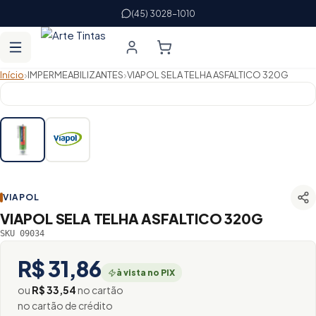
(45) 3028-1010
›
›
Início
IMPERMEABILIZANTES
VIAPOL SELA TELHA ASFALTICO 320G
VIAPOL
VIAPOL SELA TELHA ASFALTICO 320G
SKU 09034
R$ 31,86
à vista no PIX
ou
R$ 33,54
no cartão
no cartão de crédito