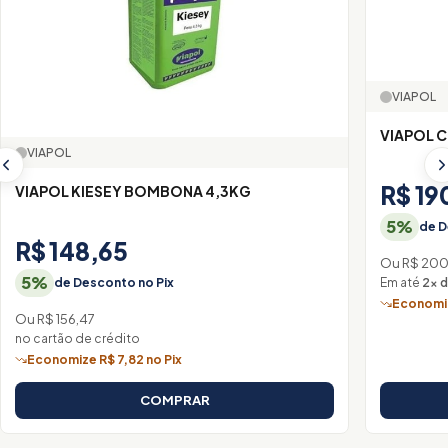
VIAPOL
VIAPOL C
VIAPOL
R$ 19
VIAPOL KIESEY BOMBONA 4,3KG
5%
de D
R$ 148,65
Ou R$ 200
5%
Em até
2× 
de Desconto no Pix
Economiz
Ou R$ 156,47
no cartão de crédito
Economize R$ 7,82 no Pix
COMPRAR