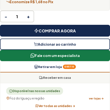
Economize R$ 1,68 no Pix
−
+
COMPRAR AGORA
Adicionar ao carrinho
Fale com um especialista
Retirar em loja
GRÁTIS
Receber em casa
Disponível nas nossas unidades
Foz do Iguaçu e região
ver lojas →
Ver todas as unidades →