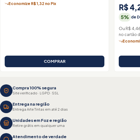
Economize R$ 1,32 no Pix
R$ 4,
5%
de D
Ou R$ 4,4
no cartão 
Economiz
COMPRAR
Compra 100% segura
Site verificado · LGPD · SSL
Entrega na região
Entrega Arte Tintas em até 2 dias
Unidades em Foz e região
Retire grátis em qualquer uma
Atendimento de verdade