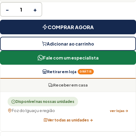
−
+
COMPRAR AGORA
Adicionar ao carrinho
Fale com um especialista
Retirar em loja
GRÁTIS
Receber em casa
Disponível nas nossas unidades
Foz do Iguaçu e região
ver lojas →
Ver todas as unidades →