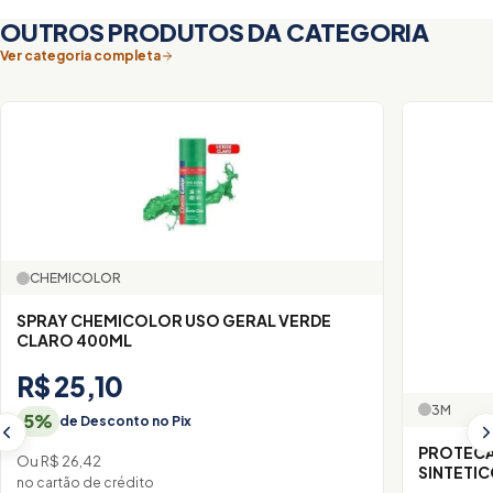
OUTROS PRODUTOS DA CATEGORIA
Ver categoria completa
CHEMICOLOR
SPRAY CHEMICOLOR USO GERAL VERDE
CLARO 400ML
R$ 25,10
3M
5%
de Desconto no Pix
PROTECA
Ou R$ 26,42
SINTETIC
no cartão de crédito