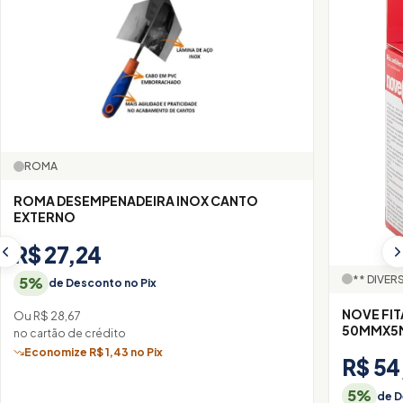
ROMA
ROMA DESEMPENADEIRA INOX CANTO
EXTERNO
R$ 27,24
** DIVER
5%
de Desconto no Pix
NOVE FIT
Ou R$ 28,67
50MMX5
no cartão de crédito
Economize R$ 1,43 no Pix
R$ 54
5%
de D