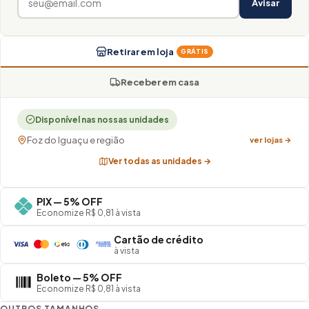
Avisar
Retirar em loja
GRÁTIS
Receber em casa
Disponível nas nossas unidades
Foz do Iguaçu e região
ver lojas →
Ver todas as unidades →
PIX — 5% OFF
Economize R$ 0,81 à vista
Cartão de crédito
à vista
Boleto — 5% OFF
Economize R$ 0,81 à vista
OUTROS TAMANHOS