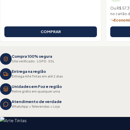
Ou R$ 57,3
no cartão 
Economiz
COMPRAR
Compra 100% segura
Site verificado · LGPD · SSL
Entrega na região
Entrega Arte Tintas em até 2 dias
Unidades em Foz e região
Retire grátis em qualquer uma
Atendimento de verdade
WhatsApp + Televendas + Loja