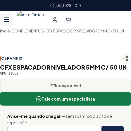
(45) 3028-1010
›
›
Início
COMPLEMENTOS
CFX ESPACADOR NIVELADOR 5MM C/ 50 UN
CERAMFIX
CFX ESPACADOR NIVELADOR 5MM C/ 50 UN
SKU 11662
Indisponível
Fale com um especialista
Avise-me quando chegar
— sem spam, só o aviso de
reposição.