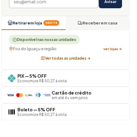
Avisar
Retirar em loja
Receber em casa
GRÁTIS
Disponível nas nossas unidades
Foz do Iguaçu e região
ver lojas →
Ver todas as unidades →
PIX — 5% OFF
Economize R$ 50,27 à vista
Cartão de crédito
em até 6× sem juros
Boleto — 5% OFF
Economize R$ 50,27 à vista