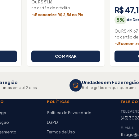
Ou R$ 51,16
R$ 47,
no cartão de crédito
Economize R$ 2,56 no Pix
5%
de Des
Ou R$ 49,67
no cartão de
Economize 
COMPRAR
a região
Unidades em Foz e região
 Tintas em até 2 dias
Retire grátis em qualquer uma
TO
POLÍTICAS
FALE C
TELEVEN
rega
Política de Privacidade
(45) 302
lução
LGPD
E-MAIL
agamento
Termos de Uso
thiago@a