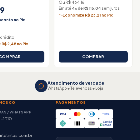
Ou R$ 464,16
19
Em até
4× de R$ 116,04
sem juros
Economize R$ 23,21 no Pix
conto no Pix
 crédito
R$ 2,48 no Pix
COMPRAR
COMPRAR
Atendimento de verdade
WhatsApp + Televendas + Loja
ONOSCO
PAGAMENTOS
DAS / WHATSAPP
8-1010
rtetintas.com.br