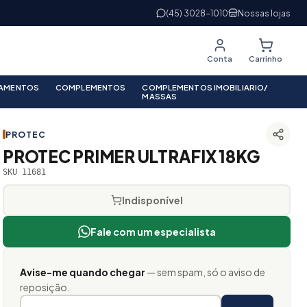
(45) 3028-1010
Nossas lojas
Conta
Carrinho
PAMENTOS
COMPLEMENTOS
COMPLEMENTOS IMOBILIARIO/
MASSAS
PROTEC
PROTEC PRIMER ULTRAFIX 18KG
SKU 11681
Indisponível
Fale com um especialista
Avise-me quando chegar
— sem spam, só o aviso de
reposição.