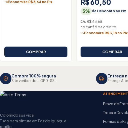
R$ 60,50
Economize R$ 5,64 no Pix
5%
de Desconto no Pix
Ou R$ 63,68
no cartão de crédito
Economize R$ 3,18 no Pix
COMPRAR
COMPRAR
Compra 100% segura
Entrega n
Site verificado · LGPD · SSL
Entrega Arte
ATENDIMEN
Prazo de Ent
Troca e Devo
Colorindo sua vida.
Tudo para pintura em Foz do Iguaçu e
Formas de P
região.