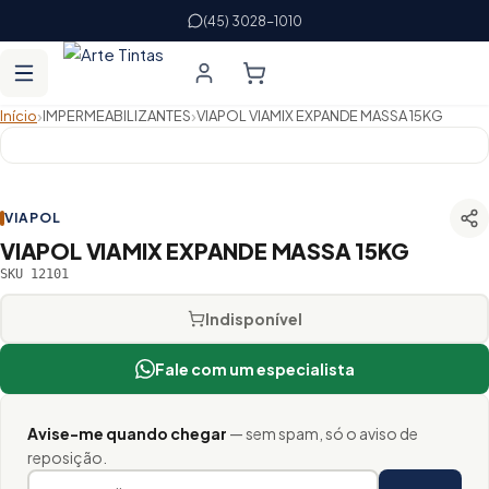
(45) 3028-1010
›
›
Início
IMPERMEABILIZANTES
VIAPOL VIAMIX EXPANDE MASSA 15KG
VIAPOL
VIAPOL VIAMIX EXPANDE MASSA 15KG
SKU 12101
Indisponível
Fale com um especialista
Avise-me quando chegar
— sem spam, só o aviso de
reposição.