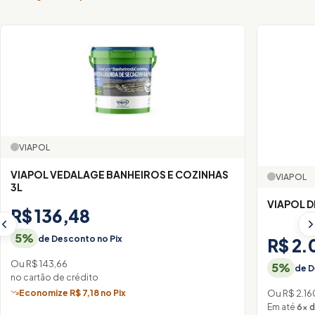
VIAPOL
VIAPOL VEDALAGE BANHEIROS E COZINHAS
VIAPOL
3L
VIAPOL 
R$ 136,48
5%
de Desconto no Pix
R$ 2.
Ou R$ 143,66
5%
de D
no cartão de crédito
Economize R$ 7,18 no Pix
Ou R$ 2.16
Em até
6× d