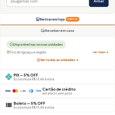
Avisar
Retirar em loja
GRÁTIS
Receber em casa
Disponível nas nossas unidades
Foz do Iguaçu e região
ver lojas →
Ver todas as unidades →
PIX — 5% OFF
Economize R$ 13,46 à vista
Cartão de crédito
em até 2× sem juros
Boleto — 5% OFF
Economize R$ 13,46 à vista