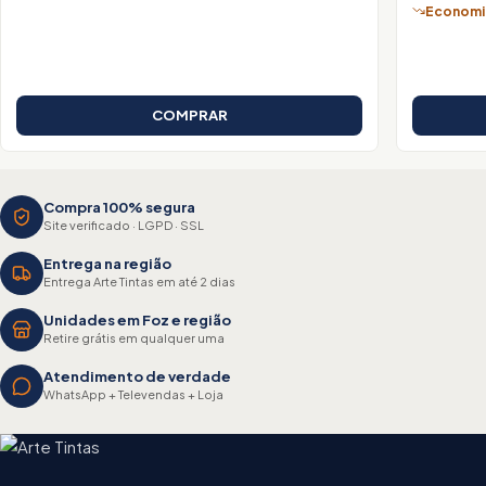
Economiz
COMPRAR
Compra 100% segura
Site verificado · LGPD · SSL
Entrega na região
Entrega Arte Tintas em até 2 dias
Unidades em Foz e região
Retire grátis em qualquer uma
Atendimento de verdade
WhatsApp + Televendas + Loja