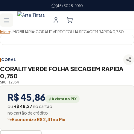
(45) 3028-1010
›
›
Início
IMOBILIARIA
CORALIT VERDE FOLHA SECAGEM RAPIDA 0,750
CORAL
CORALIT VERDE FOLHA SECAGEM RAPIDA
0,750
SKU 12354
R$ 45,86
à vista no PIX
ou
R$ 48,27
no cartão
no cartão de crédito
Economize R$ 2,41 no Pix