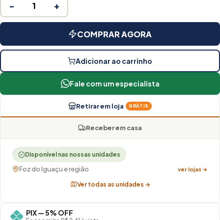
−
+
COMPRAR AGORA
Adicionar ao carrinho
Fale com um especialista
Retirar em loja
GRÁTIS
Receber em casa
Disponível nas nossas unidades
Foz do Iguaçu e região
ver lojas →
Ver todas as unidades →
PIX — 5% OFF