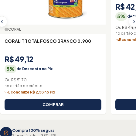
R$ 42
5%
de D
Ou R$ 44,
CORAL
no cartão 
Economiz
CORALIT TOTAL FOSCO BRANCO 0.900
R$ 49,12
5%
de Desconto no Pix
Ou R$ 51,70
no cartão de crédito
Economize R$ 2,58 no Pix
COMPRAR
Compra 100% segura
Site verificado · LGPD · SSL