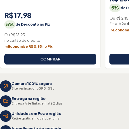
5%
de D
R$ 17,98
Ou R$ 245,
5%
Em até
2× d
de Desconto no Pix
Economiz
Ou R$ 18,93
no cartão de crédito
Economize R$ 0,95 no Pix
COMPRAR
Compra 100% segura
Site verificado · LGPD · SSL
Entrega na região
Entrega Arte Tintas em até 2 dias
Unidades em Foz e região
Retire grátis em qualquer uma
Atendimento de verdade