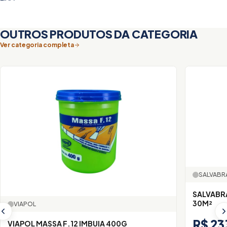
OUTROS PRODUTOS DA CATEGORIA
Ver categoria completa
SALVABR
SALVABRAS 
30M²
VIAPOL
R$ 23
VIAPOL MASSA F.12 IMBUIA 400G