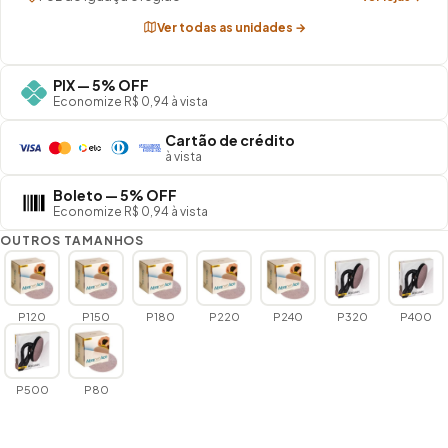
Ver todas as unidades →
PIX — 5% OFF
Economize R$ 0,94 à vista
Cartão de crédito
à vista
Boleto — 5% OFF
Economize R$ 0,94 à vista
OUTROS TAMANHOS
P120
P150
P180
P220
P240
P320
P400
P500
P80