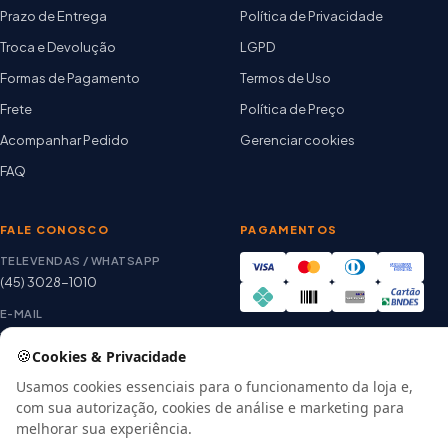
Prazo de Entrega
Política de Privacidade
Troca e Devolução
LGPD
Formas de Pagamento
Termos de Uso
Frete
Política de Preço
Acompanhar Pedido
Gerenciar cookies
FAQ
FALE CONOSCO
PAGAMENTOS
TELEVENDAS / WHATSAPP
(45) 3028-1010
E-MAIL
thiago@artetintas.com.br
🍪
Cookies & Privacidade
Site verificado
HORÁRIO
Google Safe Browsing
Usamos cookies essenciais para o funcionamento da loja e,
Seg. a Sex. 8h às 18h
com sua autorização, cookies de análise e marketing para
Sábado 8h às 12h
melhorar sua experiência.