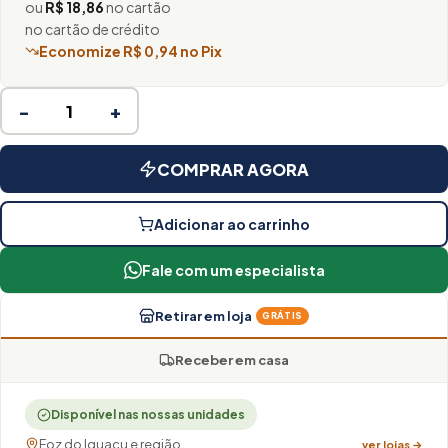
ou
R$ 18,86
no cartão
no cartão de crédito
Economize R$ 0,94 no Pix
−
+
COMPRAR AGORA
Adicionar ao carrinho
Fale com um especialista
Retirar em loja
GRÁTIS
Receber em casa
Disponível nas nossas unidades
Foz do Iguaçu e região
ver lojas →