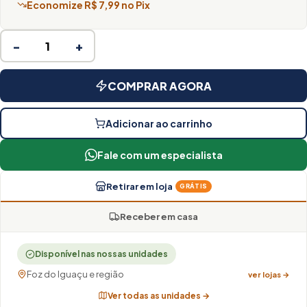
Economize R$ 7,99 no Pix
−
+
COMPRAR AGORA
Adicionar ao carrinho
Fale com um especialista
Retirar em loja
GRÁTIS
Receber em casa
Disponível nas nossas unidades
Foz do Iguaçu e região
ver lojas →
Ver todas as unidades →