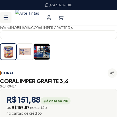
(45) 3028-1010
›
›
Início
IMOBILIARIA
CORAL IMPER GRAFITE 3,6
CORAL
CORAL IMPER GRAFITE 3,6
SKU 09424
R$ 151,88
à vista no PIX
ou
R$ 159,87
no cartão
no cartão de crédito