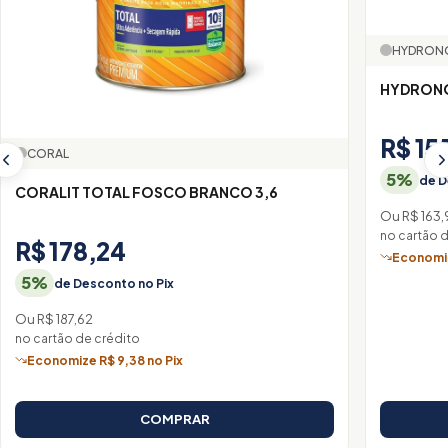
HYDRON
HYDRONO
R$ 15
CORAL
5%
de D
CORALIT TOTAL FOSCO BRANCO 3,6
Ou R$ 163,
no cartão 
R$ 178,24
Economiz
5%
de Desconto no Pix
Ou R$ 187,62
no cartão de crédito
Economize R$ 9,38 no Pix
COMPRAR