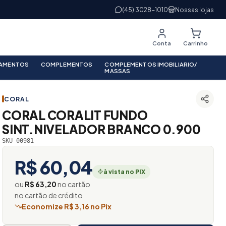
(45) 3028-1010
Nossas lojas
Conta
Carrinho
PAMENTOS
COMPLEMENTOS
COMPLEMENTOS IMOBILIARIO/
MASSAS
CORAL
CORAL CORALIT FUNDO
SINT.NIVELADOR BRANCO 0.900
SKU 00981
R$ 60,04
à vista no PIX
ou
R$ 63,20
no cartão
no cartão de crédito
Economize R$ 3,16 no Pix