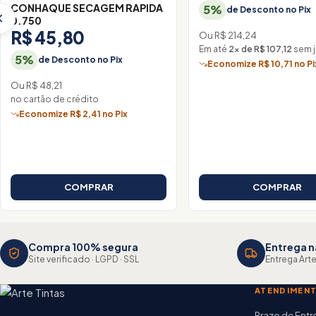
CONHAQUE SECAGEM RAPIDA
5%
de Desconto no Pix
0.750
R$ 45,80
Ou R$ 214,24
Em até
2× de R$ 107,12
sem j
5%
de Desconto no Pix
Economize R$ 10,71 no Pi
Ou R$ 48,21
no cartão de crédito
Economize R$ 2,41 no Pix
COMPRAR
COMPRAR
Compra 100% segura
Entrega n
Site verificado · LGPD · SSL
Entrega Arte
ATENDIMEN
Prazo de Ent