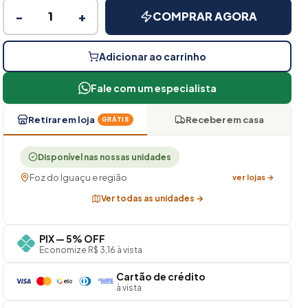
−
+
COMPRAR AGORA
Adicionar ao carrinho
Fale com um especialista
Retirar em loja
Receber em casa
GRÁTIS
Disponível nas nossas unidades
Foz do Iguaçu e região
ver lojas →
Ver todas as unidades →
PIX — 5% OFF
Economize R$ 3,16 à vista
Cartão de crédito
à vista