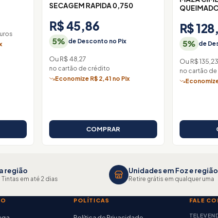
SECAGEM RAPIDA 0,750
QUEIMADOP
R$ 45,86
R$ 128
uros
5%
de Desconto no Pix
5%
de Des
x
Ou R$ 48,27
Ou R$ 135,2
no cartão de crédito
no cartão de
Economize R$ 2,41 no Pix
Economize 
COMPRAR
a região
Unidades em Foz e região
 Tintas em até 2 dias
Retire grátis em qualquer uma
TO
POLÍTICAS
FALE C
TELEVEN
rega
Política de Privacidade