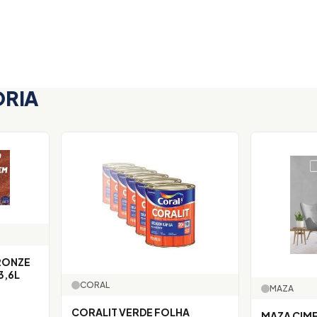
ORIA
RONZE
3,6L
CORAL
MAZA
CORALIT VERDE FOLHA
MAZA CIM