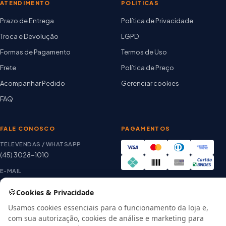
ATENDIMENTO
POLÍTICAS
Prazo de Entrega
Política de Privacidade
Troca e Devolução
LGPD
Formas de Pagamento
Termos de Uso
Frete
Política de Preço
Acompanhar Pedido
Gerenciar cookies
FAQ
FALE CONOSCO
PAGAMENTOS
TELEVENDAS / WHATSAPP
(45) 3028-1010
E-MAIL
thiago@artetintas.com.br
🍪
Cookies & Privacidade
Site verificado
HORÁRIO
Google Safe Browsing
Usamos cookies essenciais para o funcionamento da loja e,
Seg. a Sex. 8h às 18h
com sua autorização, cookies de análise e marketing para
Sábado 8h às 12h