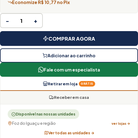
Economize R$ 10,77 no Pix
−
+
COMPRAR AGORA
Adicionar ao carrinho
Fale com um especialista
Retirar em loja
GRÁTIS
Receber em casa
Disponível nas nossas unidades
Foz do Iguaçu e região
ver lojas →
Ver todas as unidades →