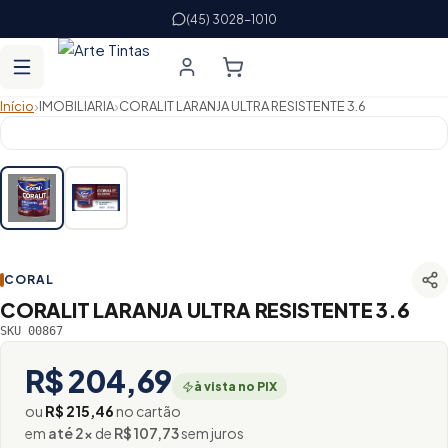
(45) 3028-1010
›
›
Início
IMOBILIARIA
CORALIT LARANJA ULTRA RESISTENTE 3.6
CORAL
CORALIT LARANJA ULTRA RESISTENTE 3.6
SKU 00867
R$ 204,69
à vista no PIX
ou
R$ 215,46
no cartão
em
até 2×
de
R$ 107,73
sem juros