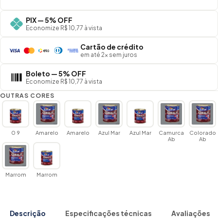
PIX — 5% OFF
Economize R$ 10,77 à vista
Cartão de crédito
em até 2× sem juros
Boleto — 5% OFF
Economize R$ 10,77 à vista
OUTRAS CORES
0 9
Amarelo
Amarelo
Azul Mar
Azul Mar
Camurca
Colorado
Ab
Ab
Marrom
Marrom
Descrição
Especificações técnicas
Avaliações