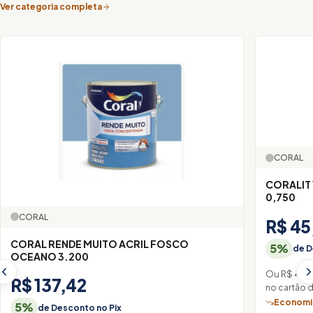
Ver categoria completa
CORAL
CORALIT
0,750
CORAL
R$ 45
CORAL RENDE MUITO ACRIL FOSCO
5%
de D
OCEANO 3.200
Ou R$ 48,
R$ 137,42
no cartão 
Economiz
5%
de Desconto no Pix