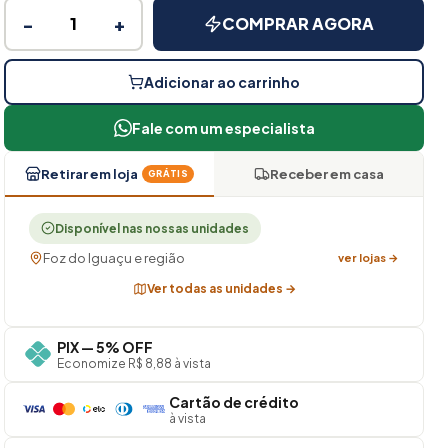
−
+
COMPRAR AGORA
Adicionar ao carrinho
Fale com um especialista
Retirar em loja
Receber em casa
GRÁTIS
Disponível nas nossas unidades
Foz do Iguaçu e região
ver lojas →
Ver todas as unidades →
PIX — 5% OFF
Economize R$ 8,88 à vista
Cartão de crédito
à vista