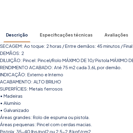
Descrição
Especificações técnicas
Avaliações
SECAGEM: Ao toque: 2 horas / Entre demãos: 45 minutos / Final:
DEMÃOS: 2
DILUIÇÃO: Pincel: Pincel/Rolo MÁXIMO DE 10/ Pistola MÁXIMO 
RENDIMENTO ACABADO: Até 75 m2 cada 3,6L por demão.
INDICAÇÃO: Externo e Interno
ACABAMENTO: ALTO BRILHO
SUPERFÍCIES: Metais ferrosos
• Madeiras
• Alumínio
• Galvanizado
Áreas grandes: Rolo de espuma ou pistola.
Áreas pequenas: Pincel com cerdas macias.
Pistola: 35-40 lbs/pol2 ou 2,5-2,8 kgf/cm2 .