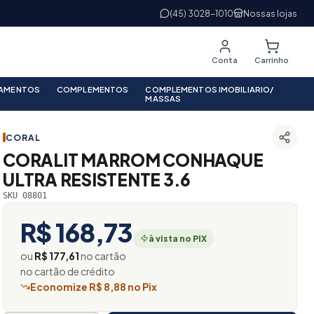
(45) 3028-1010
Nossas lojas
Conta
Carrinho
PAMENTOS
COMPLEMENTOS
COMPLEMENTOS IMOBILIARIO/
MASSAS
CORAL
CORALIT MARROM CONHAQUE
ULTRA RESISTENTE 3.6
SKU 08801
R$ 168,73
à vista no PIX
ou
R$ 177,61
no cartão
no cartão de crédito
Economize R$ 8,88 no Pix