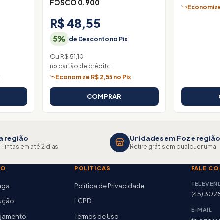
FOSCO 0.900
Economize 
R$ 48,55
5%
de Desconto no Pix
Ou R$ 51,10
no cartão de crédito
x
Economize R$ 2,55 no Pix
COMPRAR
a região
Unidades em Foz e região
 Tintas em até 2 dias
Retire grátis em qualquer uma
TO
POLÍTICAS
FALE C
TELEVEN
rega
Política de Privacidade
(45) 302
lução
LGPD
E-MAIL
agamento
Termos de Uso