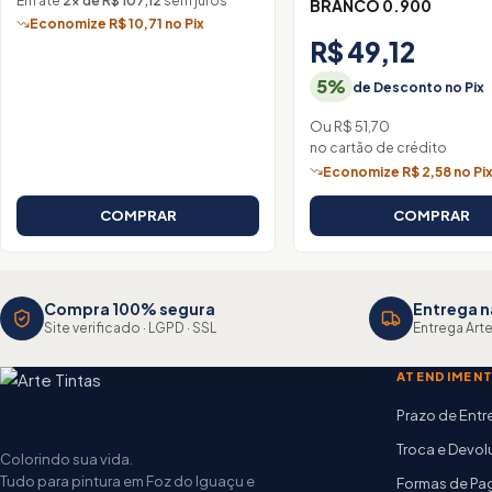
Em até
2× de R$ 107,12
sem juros
BRANCO 0.900
Economize R$ 10,71 no Pix
R$ 49,12
5%
de Desconto no Pix
Ou R$ 51,70
no cartão de crédito
Economize R$ 2,58 no Pi
COMPRAR
COMPRAR
Compra 100% segura
Entrega n
Site verificado · LGPD · SSL
Entrega Arte
ATENDIMEN
Prazo de Ent
Troca e Devo
Colorindo sua vida.
Tudo para pintura em Foz do Iguaçu e
Formas de P