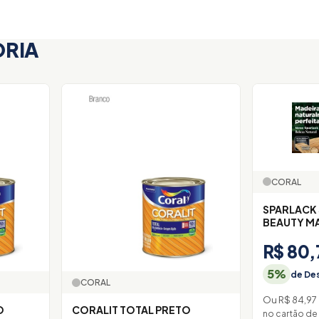
ORIA
CORAL
SPARLACK 
BEAUTY M
R$ 80,
5%
de Des
CORAL
Ou R$ 84,97
O
CORALIT TOTAL PRETO
no cartão de