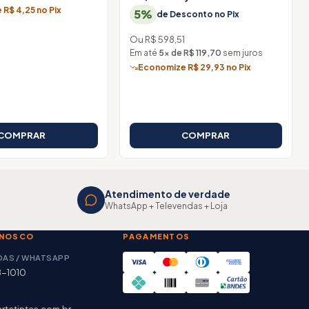
R$ 4,25 no Pix
5%
de Desconto no Pix
Ou R$ 598,51
Em até
5× de R$ 119,70
sem juros
Economize R$ 29,93 no Pix
COMPRAR
COMPRAR
Atendimento de verdade
WhatsApp + Televendas + Loja
ONOSCO
PAGAMENTOS
DAS / WHATSAPP
8-1010