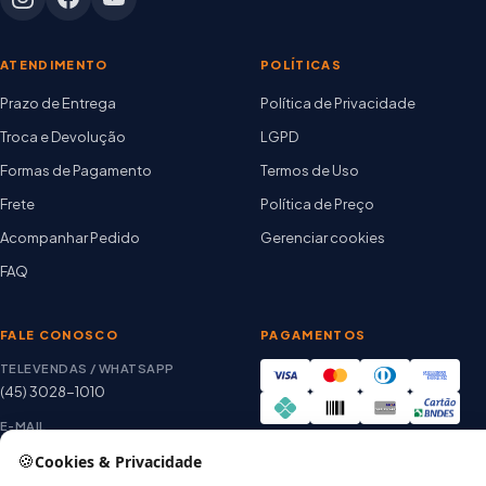
ATENDIMENTO
POLÍTICAS
Prazo de Entrega
Política de Privacidade
Troca e Devolução
LGPD
Formas de Pagamento
Termos de Uso
Frete
Política de Preço
Acompanhar Pedido
Gerenciar cookies
FAQ
FALE CONOSCO
PAGAMENTOS
TELEVENDAS / WHATSAPP
(45) 3028-1010
E-MAIL
thiago@artetintas.com.br
🍪
Cookies & Privacidade
Site verificado
HORÁRIO