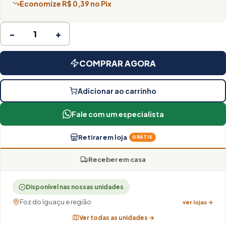
Economize R$ 0,39 no Pix
−
+
COMPRAR AGORA
Adicionar ao carrinho
Fale com um especialista
Retirar em loja
GRÁTIS
Receber em casa
Disponível nas nossas unidades
Foz do Iguaçu e região
ver lojas →
Ver todas as unidades →