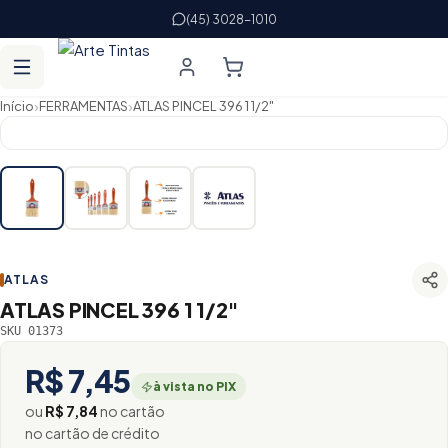
(45) 3028-1010
›
›
Início
FERRAMENTAS
ATLAS PINCEL 396 1 1/2"
ATLAS
ATLAS PINCEL 396 1 1/2"
SKU 01373
R$ 7,45
à vista no PIX
ou
R$ 7,84
no cartão
no cartão de crédito