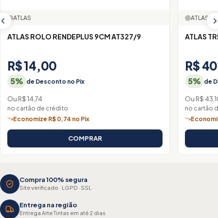
ATLAS
ATLAS
ATLAS ROLO RENDEPLUS 9CM AT327/9
ATLAS TR
R$ 14,00
R$ 40
5%
5%
de Desconto no Pix
de D
Ou R$ 14,74
Ou R$ 43,
no cartão de crédito
no cartão 
Economize R$ 0,74 no Pix
Economiz
COMPRAR
Compra 100% segura
Site verificado · LGPD · SSL
Entrega na região
Entrega Arte Tintas em até 2 dias