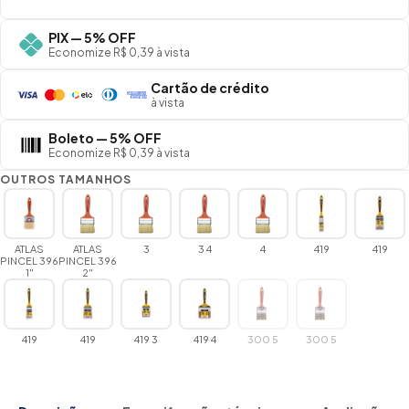
PIX — 5% OFF
Economize R$ 0,39 à vista
Cartão de crédito
à vista
Boleto — 5% OFF
Economize R$ 0,39 à vista
OUTROS TAMANHOS
ATLAS
ATLAS
3
3 4
4
419
419
PINCEL 396
PINCEL 396
1"
2"
419
419
419 3
419 4
300 5
300 5