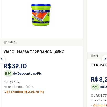
VIAPOL
VIAPOL MASSA F.12 BRANCA 1,65KG
3M
R$ 39,10
LIXA D"A
5%
de Desconto no Pix
R$ 8,
Ou R$ 41,16
5%
no cartão de crédito
de D
Economize R$ 2,06 no Pix
Ou R$ 8,73
no cartão 
Economiz