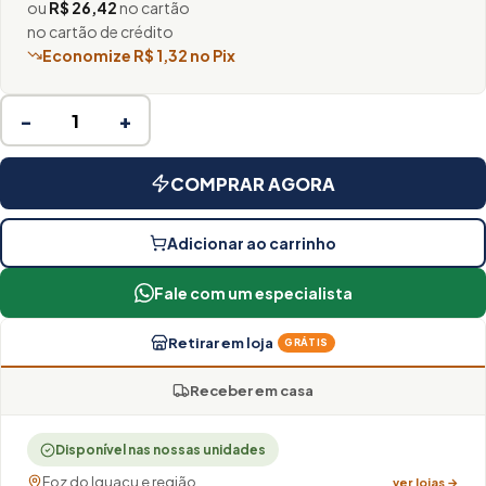
ou
R$ 26,42
no cartão
no cartão de crédito
Economize R$ 1,32 no Pix
−
+
COMPRAR AGORA
Adicionar ao carrinho
Fale com um especialista
Retirar em loja
GRÁTIS
Receber em casa
Disponível nas nossas unidades
Foz do Iguaçu e região
ver lojas →