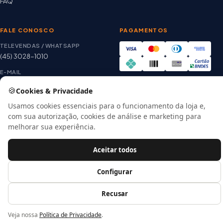
FAQ
FALE CONOSCO
PAGAMENTOS
TELEVENDAS / WHATSAPP
(45) 3028-1010
E-MAIL
thiago@artetintas.com.br
🍪
Cookies & Privacidade
Site verificado
HORÁRIO
Google Safe Browsing
Usamos cookies essenciais para o funcionamento da loja e,
Seg. a Sex. 8h às 18h
com sua autorização, cookies de análise e marketing para
Sábado 8h às 12h
melhorar sua experiência.
Aceitar todos
© 2026 Arte Tintas · CNPJ 00.057.118/0001-56
Configurar
E-commerce por
Recusar
Veja nossa
Política de Privacidade
.