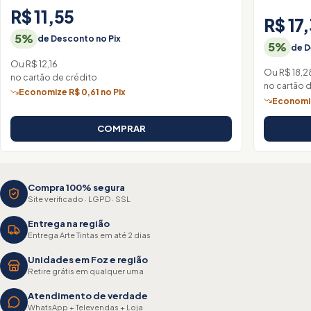
R$ 11,55
R$ 17
5%
de Desconto no Pix
5%
de D
Ou R$ 12,16
Ou R$ 18,2
no cartão de crédito
no cartão 
Economize R$ 0,61 no Pix
Economiz
COMPRAR
Compra 100% segura
Site verificado · LGPD · SSL
Entrega na região
Entrega Arte Tintas em até 2 dias
Unidades em Foz e região
Retire grátis em qualquer uma
Atendimento de verdade
WhatsApp + Televendas + Loja