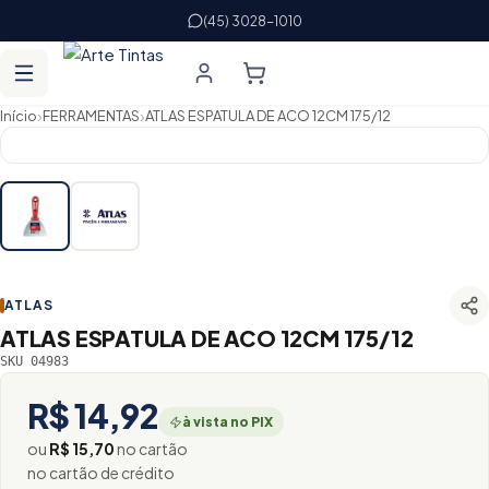
(45) 3028-1010
›
›
Início
FERRAMENTAS
ATLAS ESPATULA DE ACO 12CM 175/12
ATLAS
ATLAS ESPATULA DE ACO 12CM 175/12
SKU 04983
R$ 14,92
à vista no PIX
ou
R$ 15,70
no cartão
no cartão de crédito