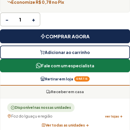
Economize R$ 0,78 no Pix
−
+
COMPRAR AGORA
Adicionar ao carrinho
Fale com um especialista
Retirar em loja
GRÁTIS
Receber em casa
Disponível nas nossas unidades
Foz do Iguaçu e região
ver lojas →
Ver todas as unidades →