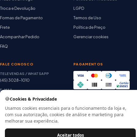
Troca e Devolução
LGPD
Formas de Pagamento
Termos de Uso
Frete
Política de Preço
Acompanhar Pedido
Gerenciar cookies
FAQ
FALE CONOSCO
PAGAMENTOS
TELEVENDAS / WHATSAPP
(45) 3028-1010
E-MAIL
thiago@artetintas.com.br
🍪
Cookies & Privacidade
Site verificado
HORÁRIO
Usamos cookies essenciais para o funcionamento da loja e,
Google Safe Browsing
Seg. a Sex. 8h às 18h
com sua autorização, cookies de análise e marketing para
Sábado 8h às 12h
melhorar sua experiência.
Aceitar todos