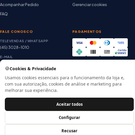
Acompanhar Pedido
Gerenciar cookies
FAQ
FALE CONOSCO
PAGAMENTOS
TELEVENDAS / WHATSAPP
(45) 3028-1010
E-MAIL
thiago@artetintas.com.br
🍪
Cookies & Privacidade
Site verificado
HORÁRIO
Google Safe Browsing
Usamos cookies essenciais para o funcionamento da loja e,
Seg. a Sex. 8h às 18h
com sua autorização, cookies de análise e marketing para
Sábado 8h às 12h
melhorar sua experiência.
Aceitar todos
© 2026 Arte Tintas · CNPJ 00.057.118/0001-56
Configurar
E-commerce por
Recusar