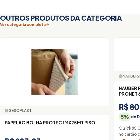
OUTROS PRODUTOS DA CATEGORIA
Ver categoria completa
NAUBER/
NAUBER P
PRONET 
R$ 80
GESOPLAST
5%
de D
PAPELAO BOLHA PROTEC 1MX25MT PISO
Ou R$ 85,
no cartão 