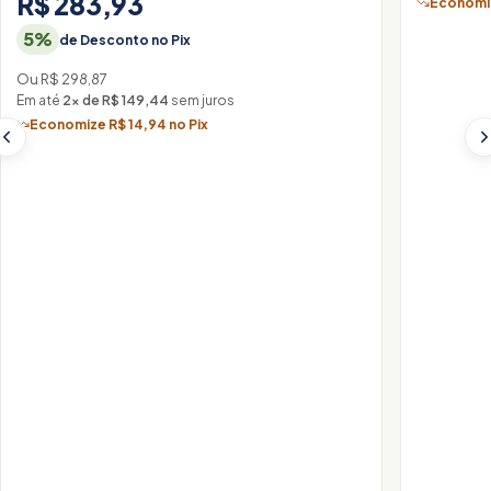
R$ 283,93
Economiz
5%
de Desconto no Pix
Ou R$ 298,87
Em até
2× de R$ 149,44
sem juros
Economize R$ 14,94 no Pix