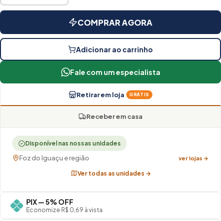
COMPRAR AGORA
Adicionar ao carrinho
Fale com um especialista
Retirar em loja
GRÁTIS
Receber em casa
Disponível nas nossas unidades
Foz do Iguaçu e região
ver lojas →
Ver todas as unidades →
PIX — 5% OFF
Economize R$ 0,69 à vista