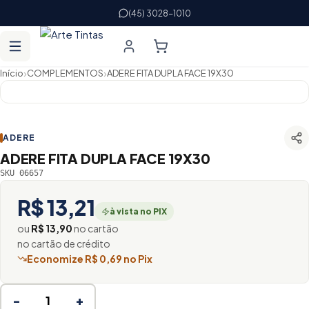
(45) 3028-1010
›
›
Início
COMPLEMENTOS
ADERE FITA DUPLA FACE 19X30
ADERE
ADERE FITA DUPLA FACE 19X30
SKU 06657
R$ 13,21
à vista no PIX
ou
R$ 13,90
no cartão
no cartão de crédito
Economize R$ 0,69 no Pix
−
+