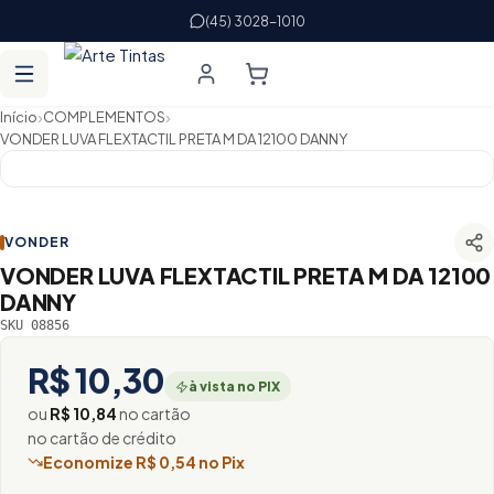
(45) 3028-1010
›
›
Início
COMPLEMENTOS
VONDER LUVA FLEXTACTIL PRETA M DA 12100 DANNY
VONDER
VONDER LUVA FLEXTACTIL PRETA M DA 12100
DANNY
SKU 08856
R$ 10,30
à vista no PIX
ou
R$ 10,84
no cartão
no cartão de crédito
Economize R$ 0,54 no Pix