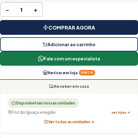
−
+
COMPRAR AGORA
Adicionar ao carrinho
Fale com um especialista
Retirar em loja
GRÁTIS
Receber em casa
Disponível nas nossas unidades
Foz do Iguaçu e região
ver lojas →
Ver todas as unidades →