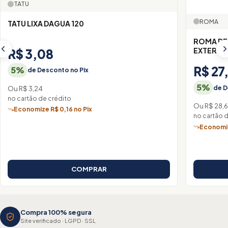
TATU
ROMA
TATU LIXA DAGUA 120
ROMA DE
EXTERN
R$ 3,08
R$ 27
5%
de Desconto no Pix
5%
de D
Ou R$ 3,24
no cartão de crédito
Ou R$ 28,
Economize R$ 0,16 no Pix
no cartão 
Economiz
COMPRAR
Compra 100% segura
Site verificado · LGPD · SSL