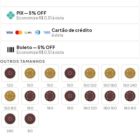
PIX — 5% OFF
Economize R$ 0,51 à vista
Cartão de crédito
à vista
Boleto — 5% OFF
Economize R$ 0,51 à vista
OUTROS TAMANHOS
120
150
150
150
150 120
150 180
150 240
150 80
180
180
180
180 120
180 150
180 80
240
80