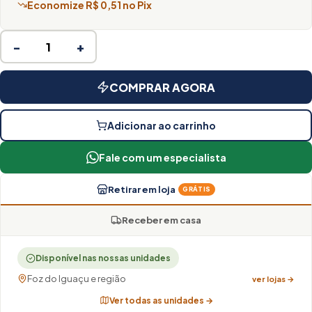
Economize R$ 0,51 no Pix
−
+
COMPRAR AGORA
Adicionar ao carrinho
Fale com um especialista
Retirar em loja
GRÁTIS
Receber em casa
Disponível nas nossas unidades
Foz do Iguaçu e região
ver lojas →
Ver todas as unidades →