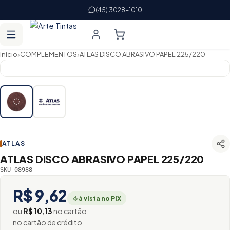
(45) 3028-1010
›
›
Início
COMPLEMENTOS
ATLAS DISCO ABRASIVO PAPEL 225/220
ATLAS
ATLAS DISCO ABRASIVO PAPEL 225/220
SKU 08988
R$ 9,62
à vista no PIX
ou
R$ 10,13
no cartão
no cartão de crédito