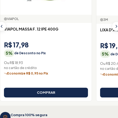
VIAPOL
3M
VIAPOL MASSA F.12 IPE 400G
LIXA D"A
R$ 17,98
R$ 19
5%
5%
de Desconto no Pix
de D
Ou R$ 18,93
Ou R$ 20,
no cartão de crédito
no cartão 
Economize R$ 0,95 no Pix
Economiz
COMPRAR
Compra 100% segura