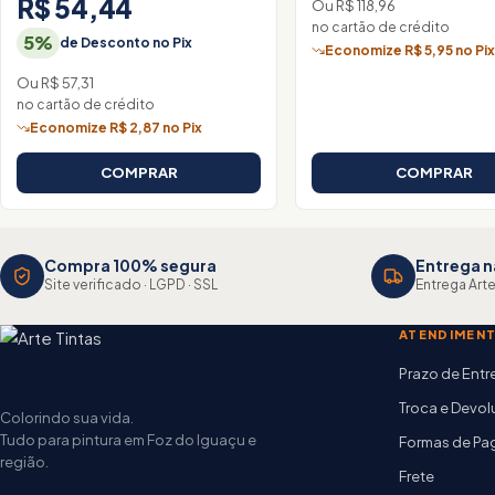
R$ 54,44
Ou R$ 118,96
no cartão de crédito
5%
de Desconto no Pix
Economize R$ 5,95 no Pi
Ou R$ 57,31
no cartão de crédito
Economize R$ 2,87 no Pix
COMPRAR
COMPRAR
Compra 100% segura
Entrega n
Site verificado · LGPD · SSL
Entrega Arte
ATENDIMEN
Prazo de Ent
Troca e Devo
Colorindo sua vida.
Tudo para pintura em Foz do Iguaçu e
Formas de P
região.
Frete