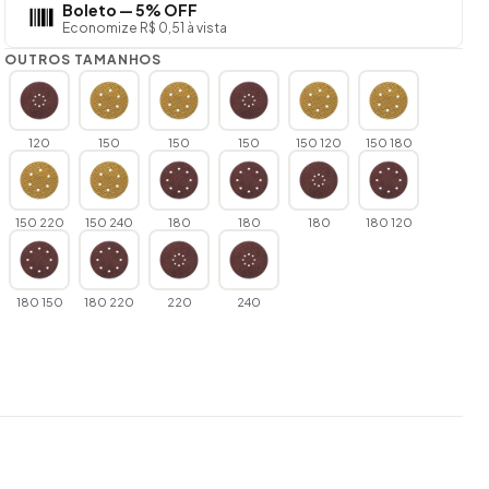
Boleto — 5% OFF
Economize R$ 0,51 à vista
OUTROS TAMANHOS
120
150
150
150
150 120
150 180
150 220
150 240
180
180
180
180 120
180 150
180 220
220
240