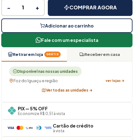
−
+
COMPRAR AGORA
Adicionar ao carrinho
Fale com um especialista
Retirar em loja
Receber em casa
GRÁTIS
Disponível nas nossas unidades
Foz do Iguaçu e região
ver lojas →
Ver todas as unidades →
PIX — 5% OFF
Economize R$ 0,51 à vista
Cartão de crédito
à vista