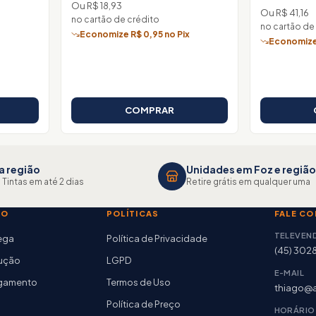
Ou R$ 18,93
Ou R$ 41,16
no cartão de crédito
no cartão de
x
Economize R$ 0,95 no Pix
Economize 
COMPRAR
a região
Unidades em Foz e região
 Tintas em até 2 dias
Retire grátis em qualquer uma
TO
POLÍTICAS
FALE C
TELEVEN
rega
Política de Privacidade
(45) 302
lução
LGPD
E-MAIL
agamento
Termos de Uso
thiago@a
Política de Preço
HORÁRIO