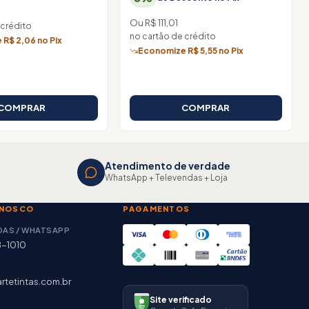
Ou R$ 111,01
 crédito
no cartão de crédito
R$ 2,06 no Pix
Economize R$ 5,55 no Pix
COMPRAR
COMPRAR
Atendimento de verdade
WhatsApp + Televendas + Loja
ONOSCO
PAGAMENTOS
DAS / WHATSAPP
8-1010
rtetintas.com.br
Site verificado