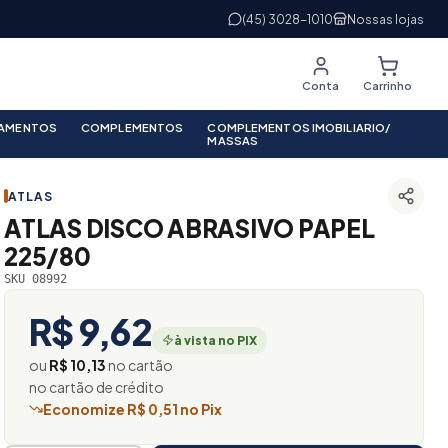
(45) 3028-1010
Nossas lojas
Conta
Carrinho
PAMENTOS
COMPLEMENTOS
COMPLEMENTOS IMOBILIARIO/
MASSAS
ATLAS
ATLAS DISCO ABRASIVO PAPEL
225/80
SKU 08992
R$ 9,62
à vista no PIX
ou
R$ 10,13
no cartão
no cartão de crédito
Economize R$ 0,51 no Pix