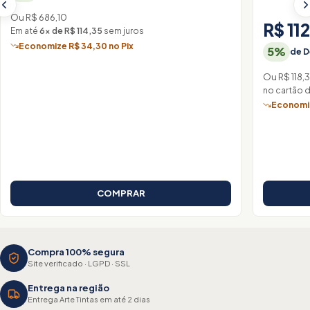
Ou R$ 686,10
R$ 11
Em até
6× de R$ 114,35
sem juros
Economize R$ 34,30 no Pix
5%
de D
Ou R$ 118,
no cartão 
Economiz
COMPRAR
Compra 100% segura
Site verificado · LGPD · SSL
Entrega na região
Entrega Arte Tintas em até 2 dias