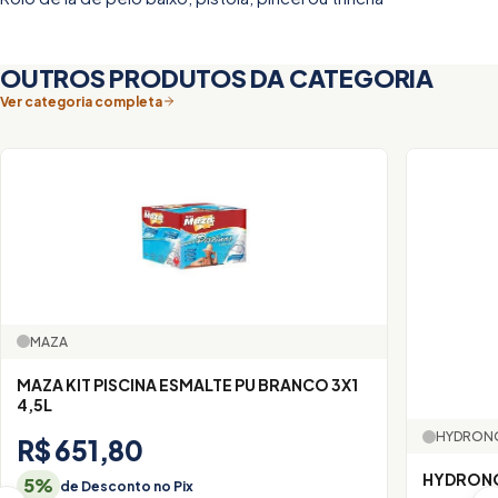
OUTROS PRODUTOS DA CATEGORIA
Ver categoria completa
MAZA
MAZA KIT PISCINA ESMALTE PU BRANCO 3X1
4,5L
HYDRON
R$ 651,80
HYDRONO
5%
de Desconto no Pix