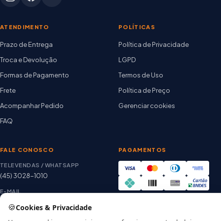
ATENDIMENTO
POLÍTICAS
Prazo de Entrega
Política de Privacidade
Troca e Devolução
LGPD
Formas de Pagamento
Termos de Uso
Frete
Política de Preço
Acompanhar Pedido
Gerenciar cookies
FAQ
FALE CONOSCO
PAGAMENTOS
TELEVENDAS / WHATSAPP
(45) 3028-1010
E-MAIL
thiago@artetintas.com.br
🍪
Cookies & Privacidade
Site verificado
HORÁRIO