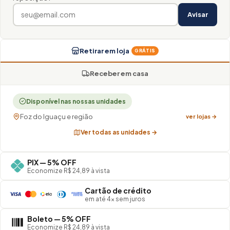
Avisar
Retirar em loja
GRÁTIS
Receber em casa
Disponível nas nossas unidades
Foz do Iguaçu e região
ver lojas →
Ver todas as unidades →
PIX — 5% OFF
Economize R$ 24,89 à vista
Cartão de crédito
em até 4× sem juros
Boleto — 5% OFF
Economize R$ 24,89 à vista