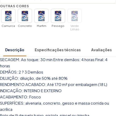
OUTRAS CORES
Camurca
Concreto
Marfim
Pessego
Verde
Limao
Descrição
Especificações técnicas
Avaliações
SECAGEM: Ao toque: 30 min Entre demãos: 4 horas Final: 4
horas
DEMÃOS: 2 ? 3 Demãos
DILUIÇÃO: diluição, de 50% até 80%
RENDIMENTO ACABADO: Até 170 m² por embalagem (18 L)
INDICAÇÃO: INTERNO E EXTERNO
ACABAMENTO: Fosco
SUPERFÍCIES: alvenaria, concreto, gesso e massa corrida ou
acrílica
Rolo de lã de pelo baixo, pistola, pincel ou trincha