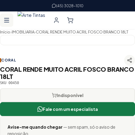
(45) 3028-1010
›
›
Início
IMOBILIARIA
CORAL RENDE MUITO ACRIL FOSCO BRANCO 18LT
CORAL
CORAL RENDE MUITO ACRIL FOSCO BRANCO
18LT
SKU 00450
Indisponível
Fale com um especialista
Avise-me quando chegar
— sem spam, só o aviso de
reposição.