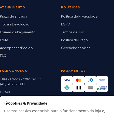
ATENDIMENTO
POLÍTICAS
Prazo de Entrega
Política de Privacidade
Troca e Devolução
LGPD
Formas de Pagamento
Termos de Uso
Frete
Política de Preço
Acompanhar Pedido
Gerenciar cookies
FAQ
FALE CONOSCO
PAGAMENTOS
TELEVENDAS / WHATSAPP
(45) 3028-1010
E-MAIL
thiago@artetintas.com.br
🍪
Cookies & Privacidade
Site verificado
HORÁRIO
Google Safe Browsing
Usamos cookies essenciais para o funcionamento da loja e,
Seg. a Sex. 8h às 18h