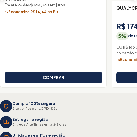
Em até
2× de R$ 144,36
sem juros
QUALYCR
Economize R$ 14,44 no Pix
R$ 17
5%
de D
Ou R$ 183,
no cartão 
Economiz
COMPRAR
Compra 100% segura
Site verificado · LGPD · SSL
Entrega na região
Entrega Arte Tintas em até 2 dias
Unidades em Foz e região