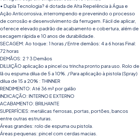
• Dupla Tecnologia? é dotada de Alta Repelência à Água e
Ação Anticorrosiva, interrompendo e prevenindo o processo
de corrosão e desenvolvimento da ferrugem. Fácil de aplicar,
oferece elevado padrão de acabamento e cobertura, além de
secagem rápida e 10 anos de durabilidade.
SECAGEM: Ao toque: 1 horas / Entre demãos: 4 a 6 horas Final:
72 horas
DEMÃOS: 2 ? 3 Demãos
DILUIÇÃO aplicação a pincel ou trincha pronto para uso. Rolo de
lã ou espuma dilua de 5 a 10%. / Para aplicação à pistola (Spray)
dilua de 15 a 20% : THINNER
RENDIMENTO: Até 36 m² por galão
INDICAÇÃO: INTERNO E EXTERNO
ACABAMENTO: BRILHANTE
SUPERFÍCIES: metálicas ferrosas, portas, portões, bancos
entre outras estruturas.
Áreas grandes: rolo de espuma ou pistola.
Áreas pequenas: pincel com cerdas macias.