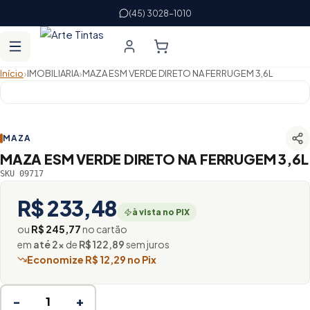
(45) 3028-1010
›
›
Início
IMOBILIARIA
MAZA ESM VERDE DIRETO NA FERRUGEM 3,6L
MAZA
MAZA ESM VERDE DIRETO NA FERRUGEM 3,6L
SKU 09717
R$ 233,48
à vista no PIX
ou
R$ 245,77
no cartão
em
até 2×
de
R$ 122,89
sem juros
Economize R$ 12,29 no Pix
−
+