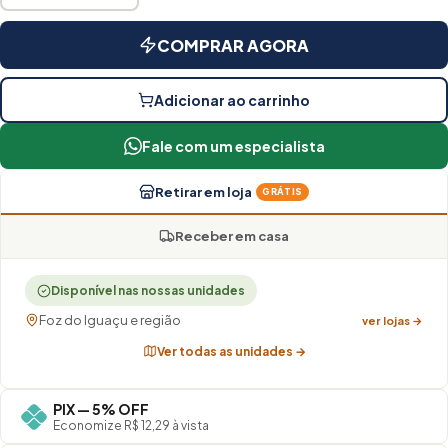
COMPRAR AGORA
Adicionar ao carrinho
Fale com um especialista
Retirar em loja
GRÁTIS
Receber em casa
Disponível nas nossas unidades
Foz do Iguaçu e região
ver lojas →
Ver todas as unidades →
PIX — 5% OFF
Economize R$ 12,29 à vista