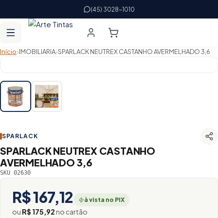
(45) 3028-1010
›
›
Início
IMOBILIARIA
SPARLACK NEUTREX CASTANHO AVERMELHADO 3,6
SPARLACK
SPARLACK NEUTREX CASTANHO
AVERMELHADO 3,6
SKU 02630
R$ 167,12
à vista no PIX
ou
R$ 175,92
no cartão