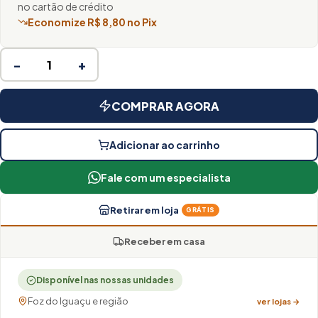
no cartão de crédito
Economize R$ 8,80 no Pix
−
+
COMPRAR AGORA
Adicionar ao carrinho
Fale com um especialista
Retirar em loja
GRÁTIS
Receber em casa
Disponível nas nossas unidades
Foz do Iguaçu e região
ver lojas →