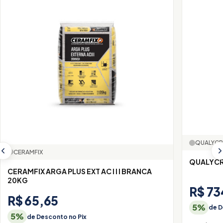
QUALYCR
CERAMFIX
QUALYCR
CERAMFIX ARGA PLUS EXT AC I I I BRANCA
20KG
R$ 73
R$ 65,65
5%
de D
5%
de Desconto no Pix