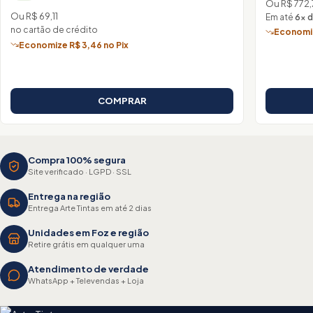
Ou R$ 772,
Ou R$ 69,11
Em até
6× d
no cartão de crédito
Economiz
Economize R$ 3,46 no Pix
COMPRAR
Compra 100% segura
Site verificado · LGPD · SSL
Entrega na região
Entrega Arte Tintas em até 2 dias
Unidades em Foz e região
Retire grátis em qualquer uma
Atendimento de verdade
WhatsApp + Televendas + Loja