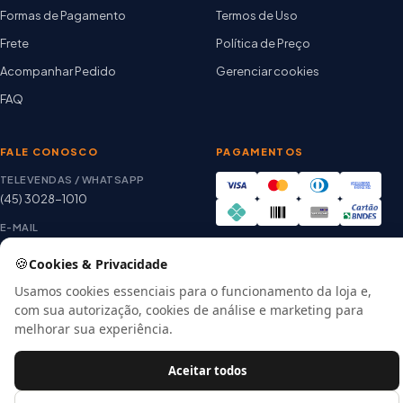
Formas de Pagamento
Termos de Uso
Frete
Política de Preço
Acompanhar Pedido
Gerenciar cookies
FAQ
FALE CONOSCO
PAGAMENTOS
TELEVENDAS / WHATSAPP
(45) 3028-1010
E-MAIL
thiago@artetintas.com.br
🍪
Cookies & Privacidade
Site verificado
HORÁRIO
Google Safe Browsing
Usamos cookies essenciais para o funcionamento da loja e,
Seg. a Sex. 8h às 18h
com sua autorização, cookies de análise e marketing para
Sábado 8h às 12h
melhorar sua experiência.
Aceitar todos
© 2026 Arte Tintas · CNPJ 00.057.118/0001-56