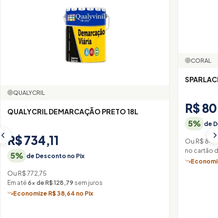
CORAL
SPARLAC
QUALYCRIL
R$ 80
QUALYCRIL DEMARCAÇÃO PRETO 18L
5%
de D
R$ 734,11
Ou R$ 84,
no cartão 
5%
de Desconto no Pix
Economiz
Ou R$ 772,75
Em até
6× de R$ 128,79
sem juros
Economize R$ 38,64 no Pix