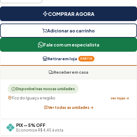
COMPRAR AGORA
Adicionar ao carrinho
Fale com um especialista
Retirar em loja
GRÁTIS
Receber em casa
Disponível nas nossas unidades
Foz do Iguaçu e região
ver lojas →
Ver todas as unidades →
PIX — 5% OFF
Economize R$ 4,45 à vista