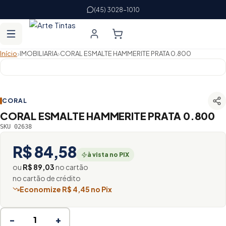
(45) 3028-1010
›
›
Início
IMOBILIARIA
CORAL ESMALTE HAMMERITE PRATA 0.800
CORAL
CORAL ESMALTE HAMMERITE PRATA 0.800
SKU 02638
R$ 84,58
à vista no PIX
ou
R$ 89,03
no cartão
no cartão de crédito
Economize R$ 4,45 no Pix
−
+