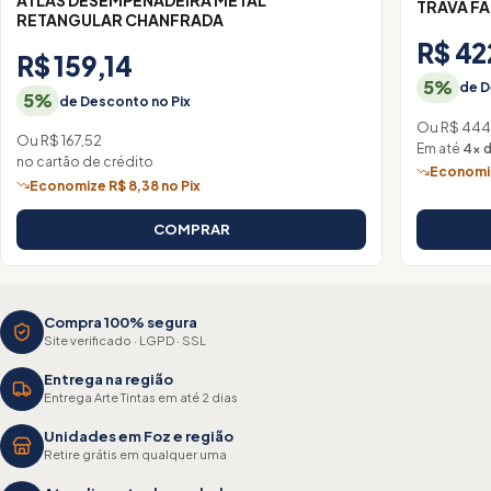
ATLAS DESEMPENADEIRA METAL
TRAVA FA
RETANGULAR CHANFRADA
R$ 42
R$ 159,14
5%
de D
5%
de Desconto no Pix
Ou R$ 444
Ou R$ 167,52
Em até
4× d
no cartão de crédito
Economiz
Economize R$ 8,38 no Pix
COMPRAR
Compra 100% segura
Site verificado · LGPD · SSL
Entrega na região
Entrega Arte Tintas em até 2 dias
Unidades em Foz e região
Retire grátis em qualquer uma