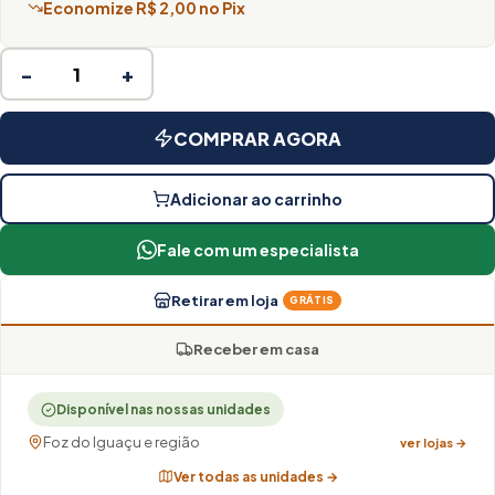
Economize R$ 2,00 no Pix
−
+
COMPRAR AGORA
Adicionar ao carrinho
Fale com um especialista
Retirar em loja
GRÁTIS
Receber em casa
Disponível nas nossas unidades
Foz do Iguaçu e região
ver lojas →
Ver todas as unidades →