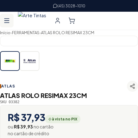
(45) 3028-1010
›
›
Início
FERRAMENTAS
ATLAS ROLO RESIMAX 23CM
ATLAS
ATLAS ROLO RESIMAX 23CM
SKU 03382
R$ 37,93
à vista no PIX
ou
R$ 39,93
no cartão
no cartão de crédito