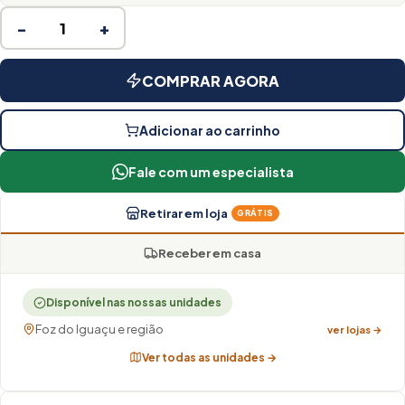
−
+
COMPRAR AGORA
Adicionar ao carrinho
Fale com um especialista
Retirar em loja
GRÁTIS
Receber em casa
Disponível nas nossas unidades
Foz do Iguaçu e região
ver lojas →
Ver todas as unidades →