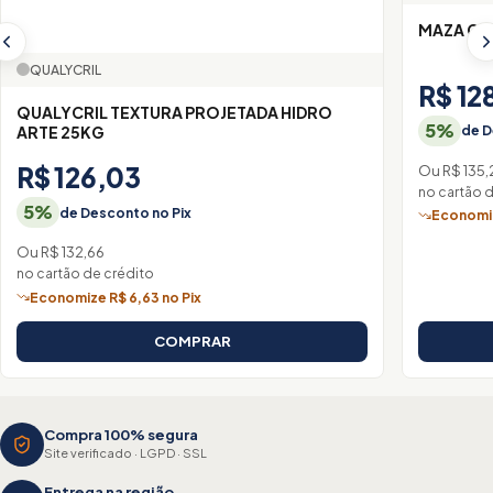
MAZA CI
QUALYCRIL
R$ 12
QUALYCRIL TEXTURA PROJETADA HIDRO
5%
ARTE 25KG
de D
R$ 126,03
Ou R$ 135,
no cartão 
5%
de Desconto no Pix
Economiz
Ou R$ 132,66
no cartão de crédito
Economize R$ 6,63 no Pix
COMPRAR
Compra 100% segura
Site verificado · LGPD · SSL
Entrega na região