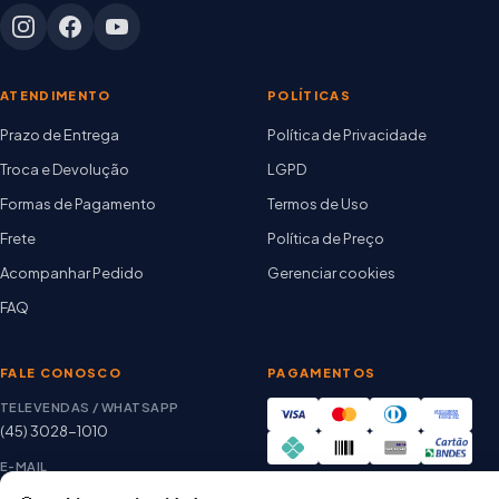
ATENDIMENTO
POLÍTICAS
Prazo de Entrega
Política de Privacidade
Troca e Devolução
LGPD
Formas de Pagamento
Termos de Uso
Frete
Política de Preço
Acompanhar Pedido
Gerenciar cookies
FAQ
FALE CONOSCO
PAGAMENTOS
TELEVENDAS / WHATSAPP
(45) 3028-1010
E-MAIL
thiago@artetintas.com.br