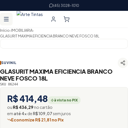
(45) 3028-1010
›
›
Início
IMOBILIARIA
GLASURIT MAXIMA EFICIENCIA BRANCO NEVE FOSCO 18L
SUVINIL
GLASURIT MAXIMA EFICIENCIA BRANCO
NEVE FOSCO 18L
SKU 06244
R$ 414,48
à vista no PIX
ou
R$ 436,29
no cartão
em
até 4×
de
R$ 109,07
sem juros
Economize R$ 21,81 no Pix