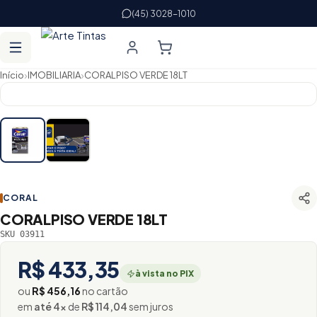
(45) 3028-1010
›
›
Início
IMOBILIARIA
CORALPISO VERDE 18LT
CORAL
CORALPISO VERDE 18LT
SKU 03911
R$ 433,35
à vista no PIX
ou
R$ 456,16
no cartão
em
até 4×
de
R$ 114,04
sem juros