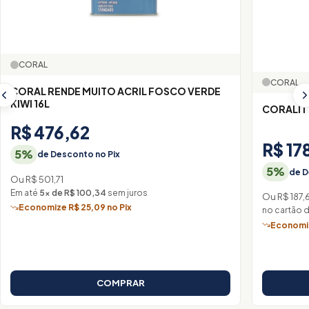
CORAL
CORAL
CORAL RENDE MUITO ACRIL FOSCO VERDE
KIWI 16L
CORALIT
R$ 476,62
R$ 17
5%
de Desconto no Pix
5%
de D
Ou R$ 501,71
Em até
5× de R$ 100,34
sem juros
Ou R$ 187,
Economize R$ 25,09 no Pix
no cartão 
Economiz
COMPRAR