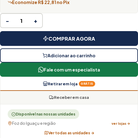
Economize R$ 22,81 no Pix
−
+
COMPRAR AGORA
Adicionar ao carrinho
Fale com um especialista
Retirar em loja
GRÁTIS
Receber em casa
Disponível nas nossas unidades
Foz do Iguaçu e região
ver lojas →
Ver todas as unidades →