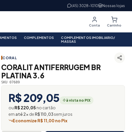
(45) 3028-1010
Nossas lojas
Conta
Carrinho
PAMENTOS
COMPLEMENTOS
COMPLEMENTOS IMOBILIARIO/
MASSAS
CORAL
CORALIT ANTIFERRUGEM BR
PLATINA 3.6
SKU 07689
R$ 209,05
à vista no PIX
ou
R$ 220,05
no cartão
em
até 2×
de
R$ 110,03
sem juros
Economize R$ 11,00 no Pix