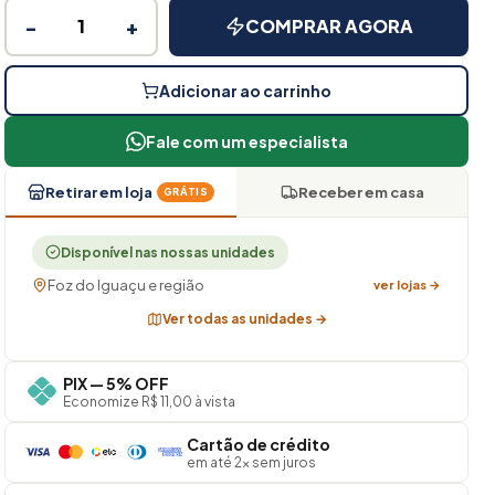
−
+
COMPRAR AGORA
Adicionar ao carrinho
Fale com um especialista
Retirar em loja
Receber em casa
GRÁTIS
Disponível nas nossas unidades
Foz do Iguaçu e região
ver lojas →
Ver todas as unidades →
PIX — 5% OFF
Economize R$ 11,00 à vista
Cartão de crédito
em até 2× sem juros