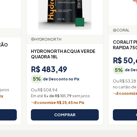
CORAL
HYDRONORTH
CORALIT P
ÇÃO
RAPIDA 75
HYDRONORTH ACQUA VERDE
QUADRA 18L
R$ 50,
R$ 483,49
5%
de Des
5%
de Desconto no Pix
Ou R$ 53,28
no cartão de
juros
Ou R$ 508,94
Economize 
Em até
5× de R$ 101,79
sem juros
ix
Economize R$ 25,45 no Pix
COMPRAR