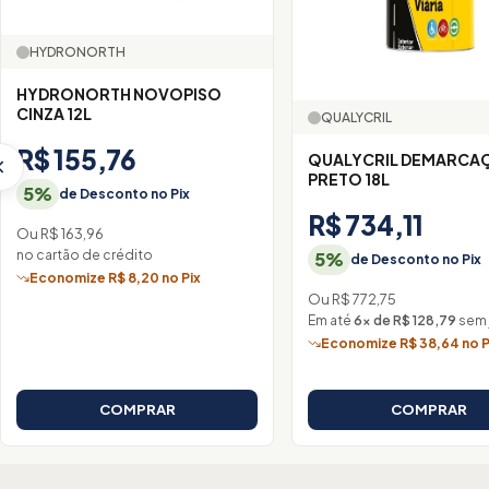
HYDRONORTH
HYDRONORTH NOVOPISO
CINZA 12L
QUALYCRIL
R$ 155,76
QUALYCRIL DEMARCA
PRETO 18L
5%
de Desconto no Pix
R$ 734,11
Ou R$ 163,96
no cartão de crédito
5%
de Desconto no Pix
Economize R$ 8,20 no Pix
Ou R$ 772,75
Em até
6× de R$ 128,79
sem 
Economize R$ 38,64 no P
COMPRAR
COMPRAR