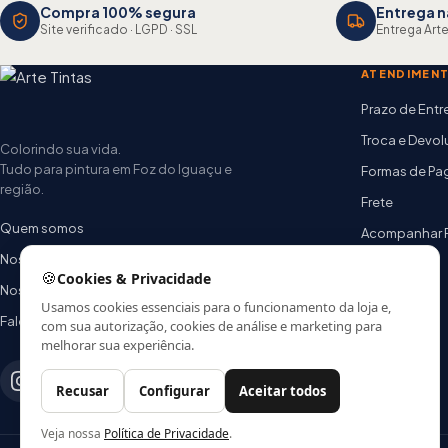
Compra 100% segura
Entrega n
Site verificado · LGPD · SSL
Entrega Arte
ATENDIMEN
Prazo de Ent
Troca e Devo
Colorindo sua vida.
Tudo para pintura em Foz do Iguaçu e
Formas de P
região.
Frete
Quem somos
Acompanhar 
Nossas lojas
FAQ
🍪
Cookies & Privacidade
Nossa equipe
Usamos cookies essenciais para o funcionamento da loja e,
Fale conosco
com sua autorização, cookies de análise e marketing para
melhorar sua experiência.
Recusar
Configurar
Aceitar todos
Veja nossa
Política de Privacidade
.