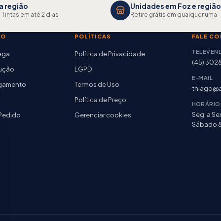
a região
Unidades em Foz e região
 Tintas em até 2 dias
Retire grátis em qualquer uma
TO
POLÍTICAS
FALE C
TELEVEN
rega
Política de Privacidade
(45) 302
lução
LGPD
E-MAIL
agamento
Termos de Uso
thiago@a
Política de Preço
HORÁRIO
Seg. a Sex
Pedido
Gerenciar cookies
Sábado 8