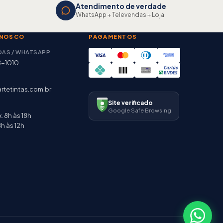
Atendimento de verdade
WhatsApp + Televendas + Loja
ONOSCO
PAGAMENTOS
DAS / WHATSAPP
8-1010
rtetintas.com.br
Site verificado
Google Safe Browsing
. 8h às 18h
h às 12h