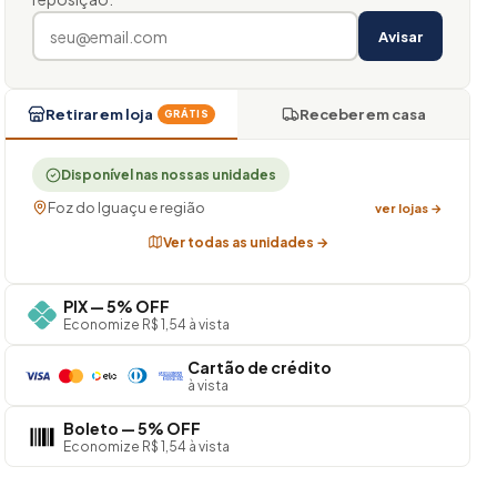
Avisar
Retirar em loja
Receber em casa
GRÁTIS
Disponível nas nossas unidades
Foz do Iguaçu e região
ver lojas →
Ver todas as unidades →
PIX — 5% OFF
Economize R$ 1,54 à vista
Cartão de crédito
à vista
Boleto — 5% OFF
Economize R$ 1,54 à vista