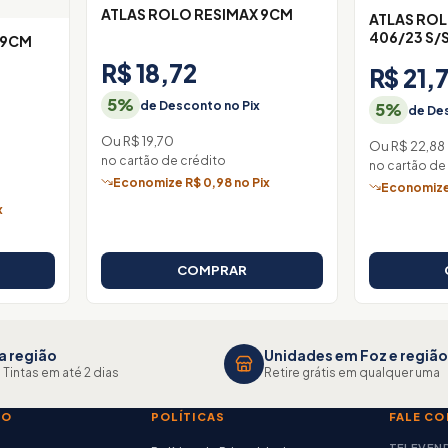
ATLAS ROLO RESIMAX 9CM
ATLAS ROL
406/23 S/
09CM
R$ 18,72
R$ 21,
5%
de Desconto no Pix
5%
de Des
Ou R$ 19,70
Ou R$ 22,88
no cartão de crédito
no cartão de
Economize R$ 0,98 no Pix
Economize 
x
COMPRAR
a região
Unidades em Foz e região
 Tintas em até 2 dias
Retire grátis em qualquer uma
TO
POLÍTICAS
FALE C
TELEVEN