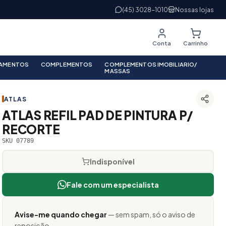
(45) 3028-1010
Nossas lojas
Conta
Carrinho
PAMENTOS
COMPLEMENTOS
COMPLEMENTOS IMOBILIARIO/
MASSAS
ATLAS
ATLAS REFIL PAD DE PINTURA P/
RECORTE
SKU 07789
Indisponível
Fale com um especialista
Avise-me quando chegar
— sem spam, só o aviso de
reposição.