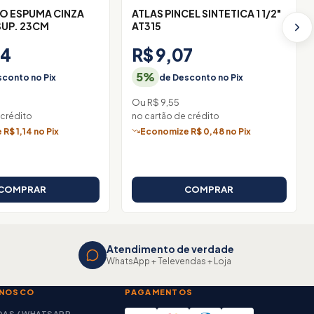
O ESPUMA CINZA
ATLAS PINCEL SINTETICA 1 1/2"
SUP. 23CM
AT315
74
R$ 9,07
5%
conto no Pix
de Desconto no Pix
Ou R$ 9,55
 crédito
no cartão de crédito
R$ 1,14 no Pix
Economize R$ 0,48 no Pix
COMPRAR
COMPRAR
Atendimento de verdade
WhatsApp + Televendas + Loja
ONOSCO
PAGAMENTOS
DAS / WHATSAPP