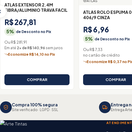
ATLAS
ATLAS EXTENSOR 2.4M
FIBRA/ALUMINIO TRAVA FACIL
ATLAS ROLO ESPUMA 
406/9 CINZA
R$ 267,81
R$ 6,96
5%
de Desconto no Pix
5%
de Desconto no Pix
Ou R$ 281,91
Em até
2× de R$ 140,96
sem juros
Ou R$ 7,33
Economize R$ 14,10 no Pix
no cartão de crédito
Economize R$ 0,37 no Pi
COMPRAR
COMPRAR
Compra 100% segura
Entrega n
Site verificado · LGPD · SSL
Entrega Arte
ATENDIMEN