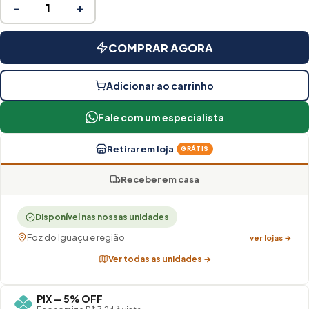
−
+
COMPRAR AGORA
Adicionar ao carrinho
Fale com um especialista
Retirar em loja
GRÁTIS
Receber em casa
Disponível nas nossas unidades
Foz do Iguaçu e região
ver lojas →
Ver todas as unidades →
PIX — 5% OFF