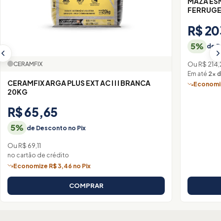
MAZA ES
FERRUGE
R$ 20
5%
de D
Ou R$ 214
CERAMFIX
Em até
2× d
CERAMFIX ARGA PLUS EXT AC I I I BRANCA
Economiz
20KG
R$ 65,65
5%
de Desconto no Pix
Ou R$ 69,11
no cartão de crédito
Economize R$ 3,46 no Pix
COMPRAR