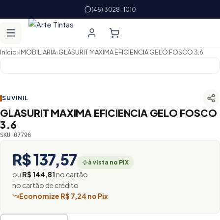
(45) 3028-1010
›
›
Início
IMOBILIARIA
GLASURIT MAXIMA EFICIENCIA GELO FOSCO 3.6
SUVINIL
GLASURIT MAXIMA EFICIENCIA GELO FOSCO
3.6
SKU 07796
R$ 137,57
à vista no PIX
ou
R$ 144,81
no cartão
no cartão de crédito
Economize R$ 7,24 no Pix