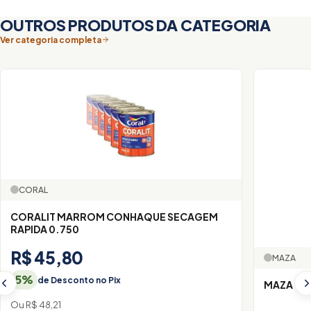
OUTROS PRODUTOS DA CATEGORIA
Ver categoria completa
CORAL
CORALIT MARROM CONHAQUE SECAGEM
RAPIDA 0.750
R$ 45,80
MAZA
5%
de Desconto no Pix
MAZA CI
Ou R$ 48,21