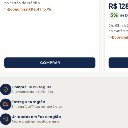
no cartão de crédito
R$ 12
Economize R$ 2,41 no Pix
5%
de D
Ou R$ 135,
no cartão 
Economiz
COMPRAR
Compra 100% segura
Site verificado · LGPD · SSL
Entrega na região
Entrega Arte Tintas em até 2 dias
Unidades em Foz e região
Retire grátis em qualquer uma