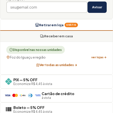
Avisar
Retirar em loja
GRÁTIS
Receber em casa
Disponível nas nossas unidades
Foz do Iguaçu e região
ver lojas →
Ver todas as unidades →
PIX — 5% OFF
Economize R$ 4,45 à vista
Cartão de crédito
à vista
Boleto — 5% OFF
Economize R$ 4,45 à vista