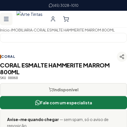
(45) 3028-1010
›
›
Início
IMOBILIARIA
CORAL ESMALTE HAMMERITE MARROM 800ML
CORAL
CORAL ESMALTE HAMMERITE MARROM
800ML
SKU 08068
Indisponível
Fale com um especialista
Avise-me quando chegar
— sem spam, só o aviso de
reposição.