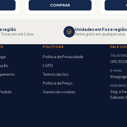
COMPRAR
a região
Unidades em Foz e região
 Tintas em até 2 dias
Retire grátis em qualquer uma
TO
POLÍTICAS
FALE C
TELEVEN
rega
Política de Privacidade
(45) 302
lução
LGPD
E-MAIL
agamento
Termos de Uso
thiago@a
Política de Preço
HORÁRIO
Seg. a Sex
Pedido
Gerenciar cookies
Sábado 8