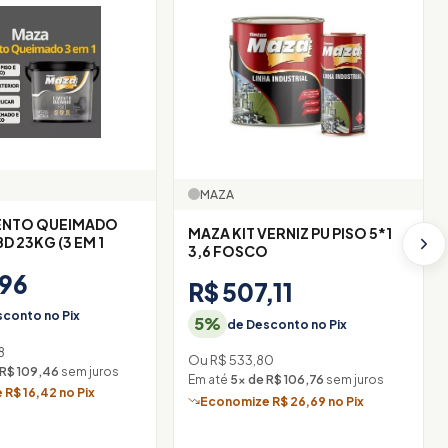
MAZA
ENTO QUEIMADO
MAZA KIT VERNIZ PU PISO 5*1
D 23KG (3 EM 1
3,6 FOSCO
,96
R$ 507,11
conto no Pix
5%
de Desconto no Pix
8
Ou R$ 533,80
 R$ 109,46
sem juros
Em até
5× de R$ 106,76
sem juros
R$ 16,42 no Pix
Economize R$ 26,69 no Pix