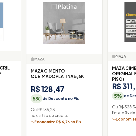
MAZA
MAZA
CRIL
MAZA CIM
MAZA CIMENTO
0
ORIGINAL B
QUEIMADOPLATINA 5,6K
PISO)
R$ 311
R$ 128,47
5%
de Des
5%
de Desconto no Pix
Ou R$ 328,3
Ou R$ 135,23
Em até
3× de
no cartão de crédito
x
Economize 
Economize R$ 6,76 no Pix