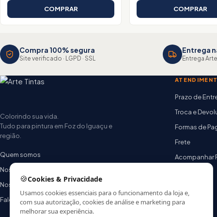
COMPRAR
COMPRAR
Compra 100% segura
Entrega n
Site verificado · LGPD · SSL
Entrega Arte
ATENDIMEN
Prazo de Ent
Troca e Devo
Colorindo sua vida.
Tudo para pintura em Foz do Iguaçu e
Formas de P
região.
Frete
Quem somos
Acompanhar 
Nossas lojas
FAQ
🍪
Cookies & Privacidade
Nossa equipe
Usamos cookies essenciais para o funcionamento da loja e,
Fale conosco
com sua autorização, cookies de análise e marketing para
melhorar sua experiência.