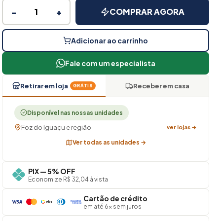
−
+
COMPRAR AGORA
Adicionar ao carrinho
Fale com um especialista
Retirar em loja
Receber em casa
GRÁTIS
Disponível nas nossas unidades
Foz do Iguaçu e região
ver lojas →
Ver todas as unidades →
PIX — 5% OFF
Economize R$ 32,04 à vista
Cartão de crédito
em até 6× sem juros