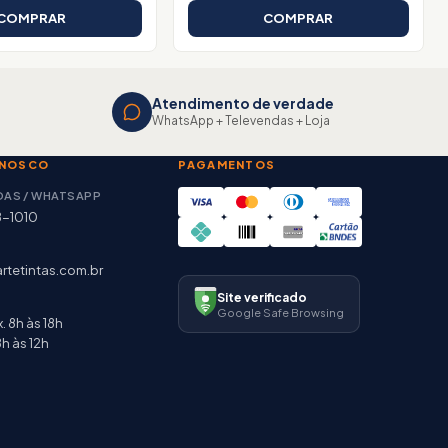
COMPRAR
COMPRAR
Atendimento de verdade
WhatsApp + Televendas + Loja
ONOSCO
PAGAMENTOS
DAS / WHATSAPP
8-1010
rtetintas.com.br
Site verificado
Google Safe Browsing
. 8h às 18h
h às 12h