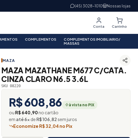
(45) 3028-1010
Nossas lojas
Conta
Carrinho
PAMENTOS
COMPLEMENTOS
COMPLEMENTOS IMOBILIARIO/
MASSAS
MAZA
MAZA MAZATHANE M677 C/CATA.
CINZA CLARO N6.5 3.6L
SKU 08220
R$ 608,86
à vista no PIX
ou
R$ 640,90
no cartão
em
até 6×
de
R$ 106,82
sem juros
Economize R$ 32,04 no Pix