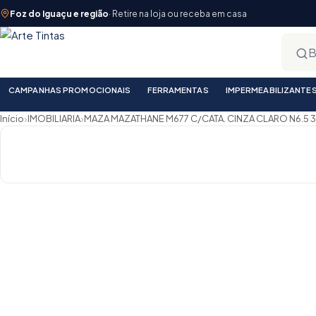
Foz do Iguaçu e região
· Retire na loja ou receba em casa
CAMPANHAS PROMOCIONAIS
FERRAMENTAS
IMPERMEABILIZANTE
›
›
Início
IMOBILIARIA
MAZA MAZATHANE M677 C/CATA. CINZA CLARO N6.5 3