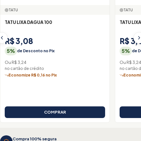
TATU
TATU
TATU LIXA DAGUA 100
TATU LIX
R$ 3,08
R$ 3,
5%
5%
de Desconto no Pix
de D
Ou R$ 3,24
Ou R$ 3,2
no cartão de crédito
no cartão 
Economize R$ 0,16 no Pix
Economiz
COMPRAR
Compra 100% segura