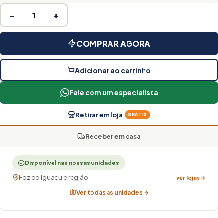
−
+
COMPRAR AGORA
Adicionar ao carrinho
Fale com um especialista
Retirar em loja
GRÁTIS
Receber em casa
Disponível nas nossas unidades
Foz do Iguaçu e região
ver lojas →
Ver todas as unidades →