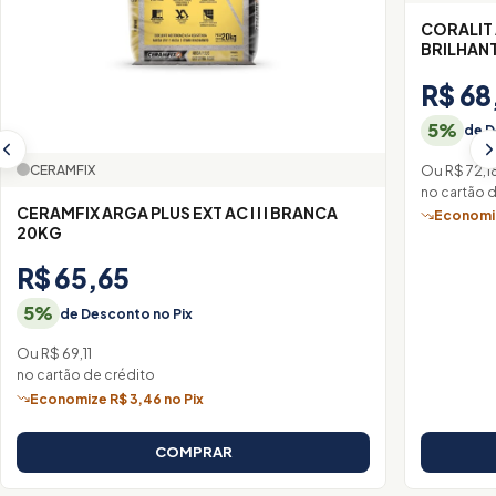
CORALIT
BRILHAN
R$ 68
5%
de D
Ou R$ 72,1
CERAMFIX
no cartão 
CERAMFIX ARGA PLUS EXT AC I I I BRANCA
Economiz
20KG
R$ 65,65
5%
de Desconto no Pix
Ou R$ 69,11
no cartão de crédito
Economize R$ 3,46 no Pix
COMPRAR