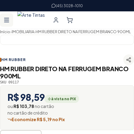
(45) 3028-1010
›
›
Início
IMOBILIARIA
HM RUBBER DIRETO NA FERRUGEM BRANCO 900ML
HM RUBBER
HM RUBBER DIRETO NA FERRUGEM BRANCO
900ML
SKU 09117
R$ 98,59
à vista no PIX
ou
R$ 103,78
no cartão
no cartão de crédito
Economize R$ 5,19 no Pix