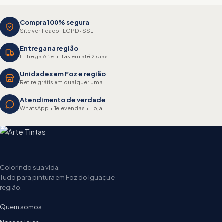
Compra 100% segura
Site verificado · LGPD · SSL
Entrega na região
Entrega Arte Tintas em até 2 dias
Unidades em Foz e região
Retire grátis em qualquer uma
Atendimento de verdade
WhatsApp + Televendas + Loja
Colorindo sua vida.
Tudo para pintura em Foz do Iguaçu e
região.
Quem somos
Nossas lojas