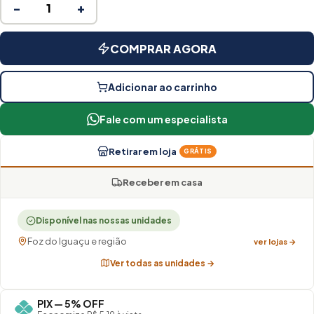
−
+
COMPRAR AGORA
Adicionar ao carrinho
Fale com um especialista
Retirar em loja
GRÁTIS
Receber em casa
Disponível nas nossas unidades
Foz do Iguaçu e região
ver lojas →
Ver todas as unidades →
PIX — 5% OFF