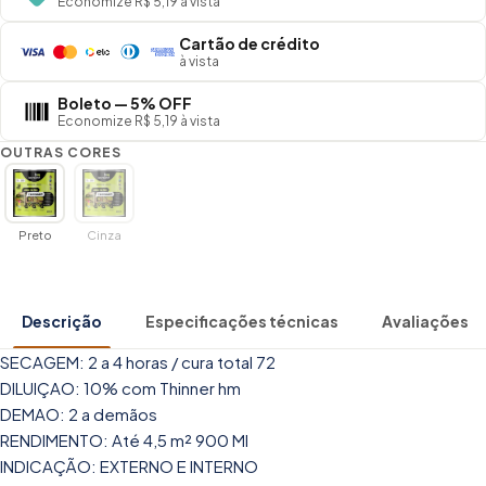
Economize R$ 5,19 à vista
Cartão de crédito
à vista
Boleto — 5% OFF
Economize R$ 5,19 à vista
OUTRAS CORES
Preto
Cinza
Descrição
Especificações técnicas
Avaliações
SECAGEM: 2 a 4 horas / cura total 72
DILUIÇAO: 10% com Thinner hm
DEMAO: 2 a demãos
RENDIMENTO: Até 4,5 m² 900 Ml
INDICAÇÃO: EXTERNO E INTERNO