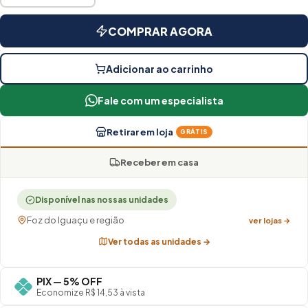
COMPRAR AGORA
Adicionar ao carrinho
Fale com um especialista
Retirar em loja
GRÁTIS
Receber em casa
Disponível nas nossas unidades
Foz do Iguaçu e região
ver lojas →
Ver todas as unidades →
PIX — 5% OFF
Economize R$ 14,53 à vista