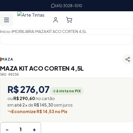
(45) 3028-1010
›
›
Início
IMOBILIARIA
MAZA KIT ACO CORTEN 4,5L
MAZA
MAZA KIT ACO CORTEN 4,5L
SKU 09156
R$ 276,07
à vista no PIX
ou
R$ 290,60
no cartão
em
até 2×
de
R$ 145,30
sem juros
Economize R$ 14,53 no Pix
−
+