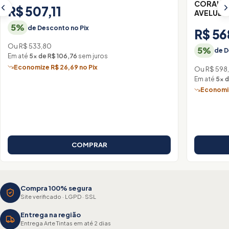
CORAL M
R$ 507,11
AVELUDA
5%
de Desconto no Pix
R$ 56
Ou R$ 533,80
5%
de D
Em até
5× de R$ 106,76
sem juros
Economize R$ 26,69 no Pix
Ou R$ 598,
Em até
5× d
Economiz
COMPRAR
Compra 100% segura
Site verificado · LGPD · SSL
Entrega na região
Entrega Arte Tintas em até 2 dias