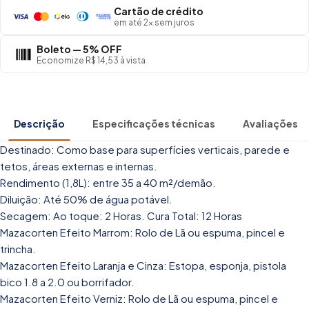
Cartão de crédito
em até 2× sem juros
Boleto — 5% OFF
Economize R$ 14,53 à vista
Descrição
Especificações técnicas
Avaliações
Destinado: Como base para superfícies verticais, parede e
tetos, áreas externas e internas.
Rendimento (1,8L): entre 35 a 40 m²/demão.
Diluição: Até 50% de água potável.
Secagem: Ao toque: 2 Horas. Cura Total: 12 Horas
Mazacorten Efeito Marrom: Rolo de Lã ou espuma, pincel e
trincha.
Mazacorten Efeito Laranja e Cinza: Estopa, esponja, pistola
bico 1.8 a 2.0 ou borrifador.
Mazacorten Efeito Verniz: Rolo de Lã ou espuma, pincel e