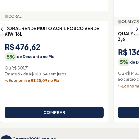
CORAL
QUALYCR
CORAL RENDE MUITO ACRIL FOSCO VERDE
QUALYCR
KIWI 16L
3,6
R$ 476,62
R$ 13
5%
de Desconto no Pix
5%
de D
Ou R$ 501,71
Ou R$ 143
Em até
5× de R$ 100,34
sem juros
no cartão 
Economize R$ 25,09 no Pix
Economiz
COMPRAR
Compra 100% segura