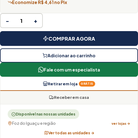
Economize R$ 4,61 no Pix
−
+
COMPRAR AGORA
Adicionar ao carrinho
Fale com um especialista
Retirar em loja
GRÁTIS
Receber em casa
Disponível nas nossas unidades
Foz do Iguaçu e região
ver lojas →
Ver todas as unidades →