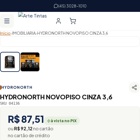
(45) 3028-1010
›
›
Início
IMOBILIARIA
HYDRONORTH NOVOPISO CINZA 3,6
HYDRONORTH
HYDRONORTH NOVOPISO CINZA 3,6
SKU 04136
R$ 87,51
à vista no PIX
ou
R$ 92,12
no cartão
no cartão de crédito