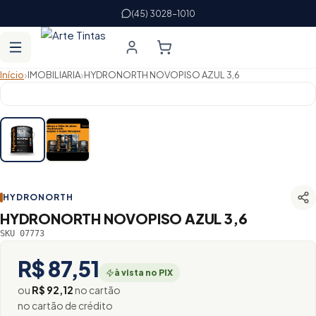
(45) 3028-1010
›
›
Início
IMOBILIARIA
HYDRONORTH NOVOPISO AZUL 3,6
HYDRONORTH
HYDRONORTH NOVOPISO AZUL 3,6
SKU 07773
R$ 87,51
à vista no PIX
ou
R$ 92,12
no cartão
no cartão de crédito