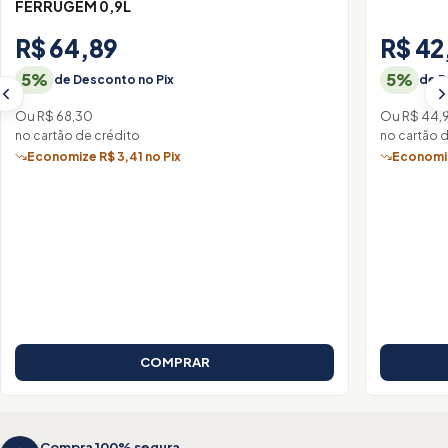
FERRUGEM 0,9L
R$ 64,89
R$ 42
5%
5%
de Desconto no Pix
de D
Ou R$ 68,30
Ou R$ 44,
no cartão de crédito
no cartão 
Economize R$ 3,41 no Pix
Economiz
COMPRAR
Compra 100% segura