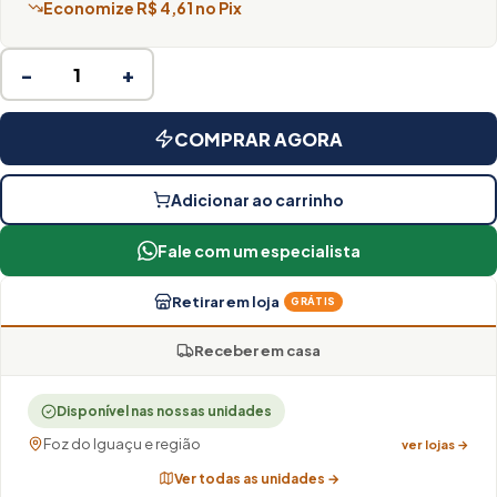
Economize R$ 4,61 no Pix
−
+
COMPRAR AGORA
Adicionar ao carrinho
Fale com um especialista
Retirar em loja
GRÁTIS
Receber em casa
Disponível nas nossas unidades
Foz do Iguaçu e região
ver lojas →
Ver todas as unidades →