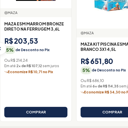
MAZA
MAZA ESM MARROM BRONZE
DIRETO NA FERRUGEM 3,6L
MAZA
R$ 203,53
MAZA KIT PISCINA ESM
BRANCO 3X1 4,5L
5%
de Desconto no Pix
R$ 651,80
Ou R$ 214,24
Em até
2× de R$ 107,12
sem juros
5%
de Desconto no Pix
Economize R$ 10,71 no Pix
Ou R$ 686,10
Em até
6× de R$ 114,35
sem 
Economize R$ 34,30 no P
COMPRAR
COMPRAR