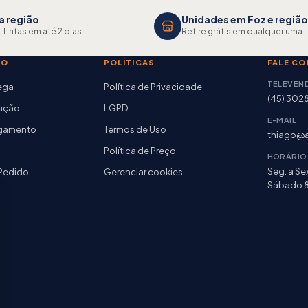
a região
Unidades em Foz e região
 Tintas em até 2 dias
Retire grátis em qualquer uma
TO
POLÍTICAS
FALE C
TELEVEN
rega
Política de Privacidade
(45) 302
lução
LGPD
E-MAIL
agamento
Termos de Uso
thiago@a
Política de Preço
HORÁRIO
Seg. a Sex
Pedido
Gerenciar cookies
Sábado 8