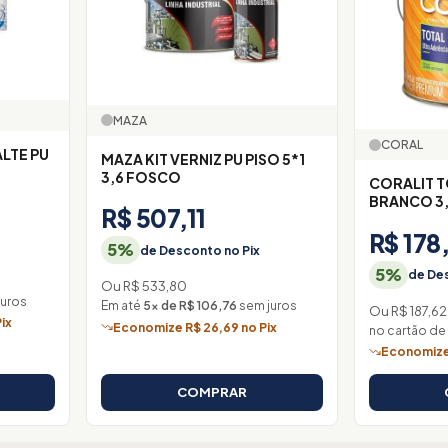
MAZA
CORAL
ALTE PU
MAZA KIT VERNIZ PU PISO 5*1
3,6 FOSCO
CORALIT 
BRANCO 3
R$ 507,11
R$ 178
5%
de Desconto no Pix
5%
de Des
Ou R$ 533,80
juros
Em até
5× de R$ 106,76
sem juros
Ou R$ 187,62
ix
Economize R$ 26,69 no Pix
no cartão de
Economize 
COMPRAR