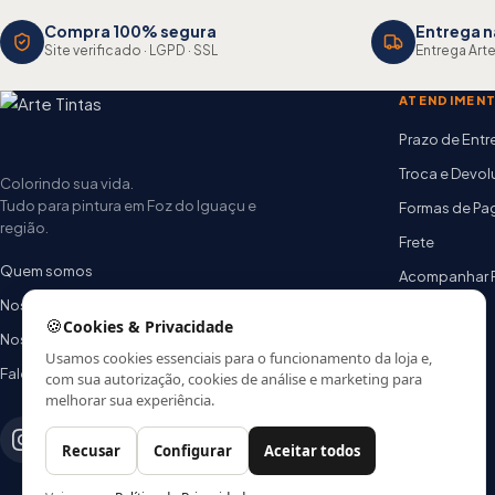
Compra 100% segura
Entrega n
Site verificado · LGPD · SSL
Entrega Arte
ATENDIMEN
Prazo de Ent
Troca e Devo
Colorindo sua vida.
Tudo para pintura em Foz do Iguaçu e
Formas de P
região.
Frete
Quem somos
Acompanhar 
Nossas lojas
FAQ
🍪
Cookies & Privacidade
Nossa equipe
Usamos cookies essenciais para o funcionamento da loja e,
Fale conosco
com sua autorização, cookies de análise e marketing para
melhorar sua experiência.
Recusar
Configurar
Aceitar todos