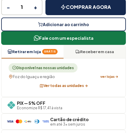
−
+
COMPRAR AGORA
Adicionar ao carrinho
Fale com um especialista
Retirar em loja
Receber em casa
GRÁTIS
Disponível nas nossas unidades
Foz do Iguaçu e região
ver lojas →
Ver todas as unidades →
PIX — 5% OFF
Economize R$ 17,41 à vista
Cartão de crédito
em até 3× sem juros