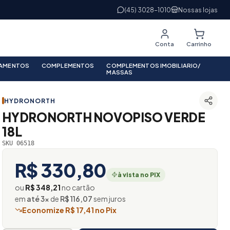
(45) 3028-1010
Nossas lojas
Conta
Carrinho
PAMENTOS
COMPLEMENTOS
COMPLEMENTOS IMOBILIARIO/
MASSAS
HYDRONORTH
HYDRONORTH NOVOPISO VERDE
18L
SKU 06518
R$ 330,80
à vista no PIX
ou
R$ 348,21
no cartão
em
até 3×
de
R$ 116,07
sem juros
Economize R$ 17,41 no Pix