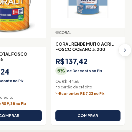
CORAL
CORAL RENDE MUITO ACRIL
FOSCO OCEANO 3.200
TOTAL FOSCO
,6
R$ 137,42
,24
5%
de Desconto no Pix
conto no Pix
Ou R$ 144,65
no cartão de crédito
Economize R$ 7,23 no Pix
 crédito
R$ 9,38 no Pix
COMPRAR
COMPRAR