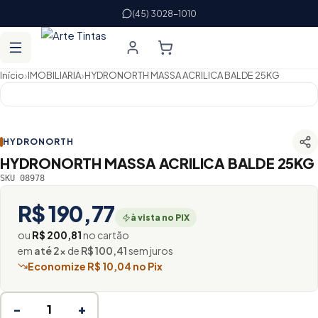
(45) 3028-1010
›
›
Início
IMOBILIARIA
HYDRONORTH MASSA ACRILICA BALDE 25KG
HYDRONORTH
HYDRONORTH MASSA ACRILICA BALDE 25KG
SKU 08978
R$ 190,77
à vista no PIX
ou
R$ 200,81
no cartão
em
até 2×
de
R$ 100,41
sem juros
Economize R$ 10,04 no Pix
−
+