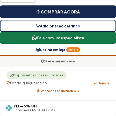
COMPRAR AGORA
Adicionar ao carrinho
Fale com um especialista
Retirar em loja
GRÁTIS
Receber em casa
Disponível nas nossas unidades
Foz do Iguaçu e região
ver lojas →
Ver todas as unidades →
PIX — 5% OFF
Economize R$ 10,04 à vista