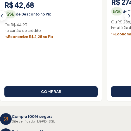
R$ 27
R$ 42,68
5%
de D
5%
de Desconto no Pix
Ou R$ 288,
Ou R$ 44,93
Em até
2× 
no cartão de crédito
Economiz
Economize R$ 2,25 no Pix
COMPRAR
Compra 100% segura
Site verificado · LGPD · SSL