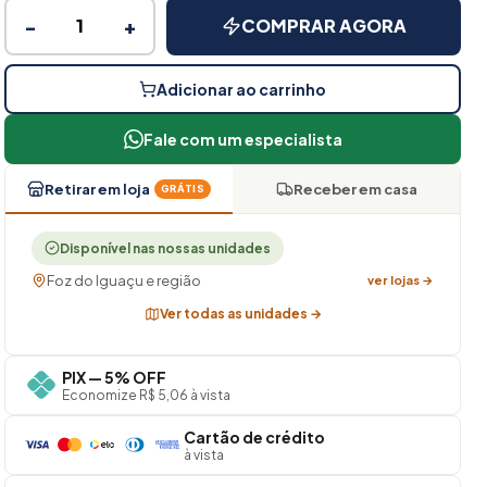
−
+
COMPRAR AGORA
Adicionar ao carrinho
Fale com um especialista
Retirar em loja
Receber em casa
GRÁTIS
Disponível nas nossas unidades
Foz do Iguaçu e região
ver lojas →
Ver todas as unidades →
PIX — 5% OFF
Economize R$ 5,06 à vista
Cartão de crédito
à vista