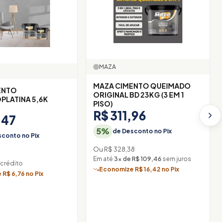
MAZA
MAZA CIMENTO QUEIMADO
ENTO
ORIGINAL BD 23KG (3 EM 1
LATINA 5,6K
PISO)
R$ 311,96
,47
5%
de Desconto no Pix
conto no Pix
Ou R$ 328,38
3
Em até
3× de R$ 109,46
sem juros
 crédito
Economize R$ 16,42 no Pix
R$ 6,76 no Pix