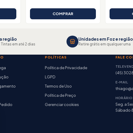
COMPRAR
a região
Unidades em Foz e região
 Tintas em até 2 dias
Retire grátis em qualquer uma
TO
POLÍTICAS
FALE C
TELEVEN
rega
Política de Privacidade
(45) 302
lução
LGPD
E-MAIL
agamento
Termos de Uso
thiago@a
Política de Preço
HORÁRIO
Seg. a Sex
Pedido
Gerenciar cookies
Sábado 8