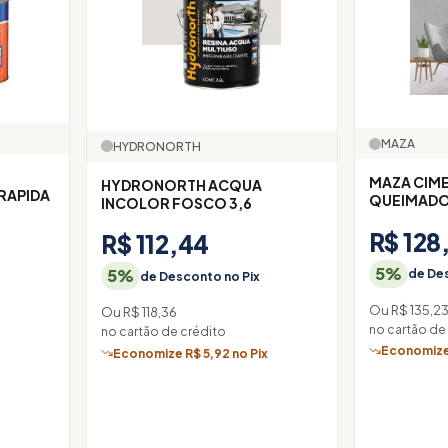
MAZA
HYDRONORTH
MAZA CIM
HYDRONORTH ACQUA
RAPIDA
QUEIMADOP
INCOLOR FOSCO 3,6
R$ 128
R$ 112,44
5%
5%
de Des
de Desconto no Pix
Ou R$ 135,2
Ou R$ 118,36
no cartão de
no cartão de crédito
x
Economize 
Economize R$ 5,92 no Pix