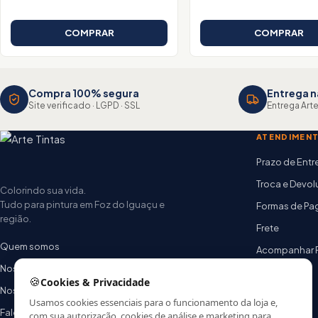
COMPRAR
COMPRAR
Compra 100% segura
Entrega n
Site verificado · LGPD · SSL
Entrega Arte
ATENDIMEN
Prazo de Ent
Troca e Devo
Colorindo sua vida.
Tudo para pintura em Foz do Iguaçu e
Formas de P
região.
Frete
Quem somos
Acompanhar 
Nossas lojas
FAQ
🍪
Cookies & Privacidade
Nossa equipe
Usamos cookies essenciais para o funcionamento da loja e,
Fale conosco
com sua autorização, cookies de análise e marketing para