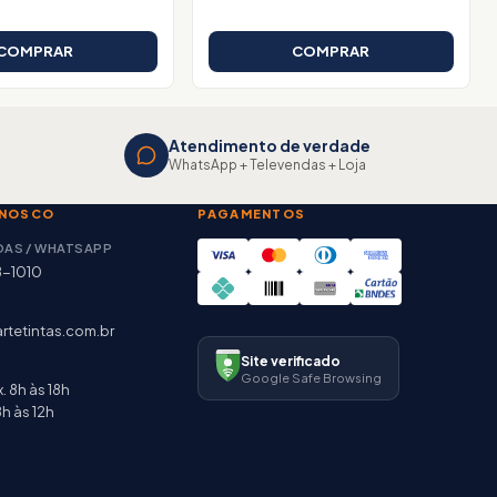
COMPRAR
COMPRAR
Atendimento de verdade
WhatsApp + Televendas + Loja
ONOSCO
PAGAMENTOS
DAS / WHATSAPP
8-1010
rtetintas.com.br
Site verificado
Google Safe Browsing
. 8h às 18h
h às 12h