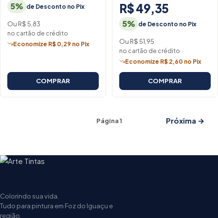
5%
R$ 49,35
de Desconto no Pix
5%
Ou R$ 5,83
de Desconto no Pix
no cartão de crédito
Ou R$ 51,95
Economize R$ 0,29 no Pix
no cartão de crédito
Economize R$ 2,60 no Pix
COMPRAR
COMPRAR
Próxima →
Página 1
Colorindo sua vida.
Tudo para pintura em Foz do Iguaçu e
região.