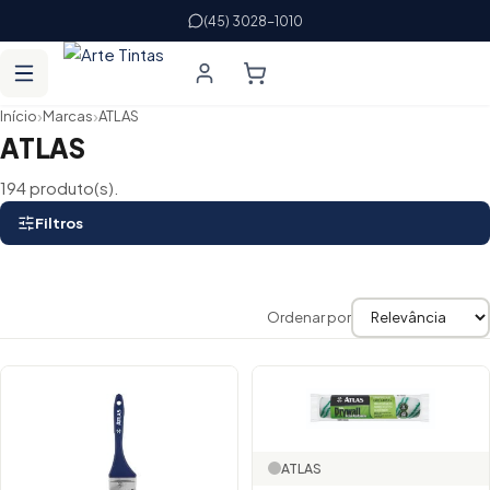
(45) 3028-1010
›
›
Início
Marcas
ATLAS
ATLAS
194 produto(s).
Filtros
Ordenar por
Lista de produtos
ATLAS