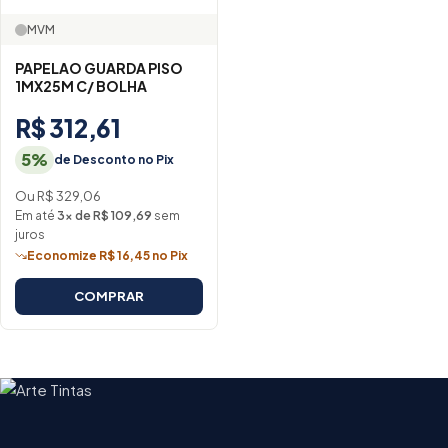
MVM
PAPELAO GUARDA PISO
1MX25M C/ BOLHA
R$ 312,61
5%
de Desconto no Pix
Ou R$ 329,06
Em até
3× de R$ 109,69
sem
juros
Economize R$ 16,45 no Pix
COMPRAR