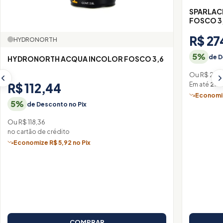
SPARLAC
FOSCO 3
R$ 27
HYDRONORTH
5%
de D
HYDRONORTH ACQUA INCOLOR FOSCO 3,6
Ou R$ 288,
Em até
2× 
R$ 112,44
Economiz
5%
de Desconto no Pix
Ou R$ 118,36
no cartão de crédito
Economize R$ 5,92 no Pix
COMPRAR