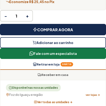
Economize R$ 25,45 no Pix
−
+
COMPRAR AGORA
Adicionar ao carrinho
Fale com um especialista
Retirar em loja
GRÁTIS
Receber em casa
Disponível nas nossas unidades
Foz do Iguaçu e região
ver lojas →
Ver todas as unidades →