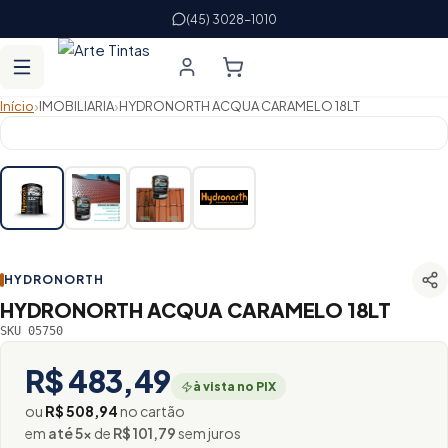
(45) 3028-1010
›
›
Início
IMOBILIARIA
HYDRONORTH ACQUA CARAMELO 18LT
HYDRONORTH
HYDRONORTH ACQUA CARAMELO 18LT
SKU 05750
R$ 483,49
à vista no PIX
ou
R$ 508,94
no cartão
em
até 5×
de
R$ 101,79
sem juros