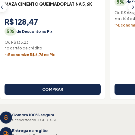
5%
de D
MAZA CIMENTO QUEIMADOPLATINA 5,6K
Ou R$ 686
Em até
6× d
R$ 128,47
Economiz
5%
de Desconto no Pix
Ou R$ 135,23
no cartão de crédito
Economize R$ 6,76 no Pix
COMPRAR
Compra 100% segura
Site verificado · LGPD · SSL
Entrega na região