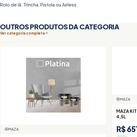
Rolo de lã, Trincha, Pistola ou Airless.
OUTROS PRODUTOS DA CATEGORIA
Ver categoria completa
MAZA
MAZA KIT
4,5L
R$ 65
MAZA