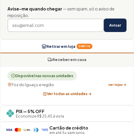
Avise-me quando chegar
— sem spam, só o aviso de
reposição.
Avisar
Retirar em loja
GRÁTIS
Receber em casa
Disponível nas nossas unidades
Foz do Iguaçu e região
ver lojas →
Ver todas as unidades →
PIX — 5% OFF
Economize R$ 25,45 à vista
Cartão de crédito
em até 5× sem juros