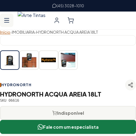
(45) 3028-1010
›
›
Início
IMOBILIARIA
HYDRONORTH ACQUA AREIA 18LT
HYDRONORTH
HYDRONORTH ACQUA AREIA 18LT
SKU 06616
Indisponível
Fale com um especialista