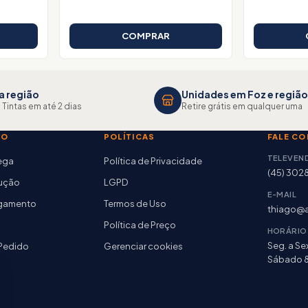
COMPRAR
a região
Unidades em Foz e região
 Tintas em até 2 dias
Retire grátis em qualquer uma
TO
POLÍTICAS
FALE C
TELEVEN
rega
Política de Privacidade
(45) 302
lução
LGPD
E-MAIL
agamento
Termos de Uso
thiago@a
Política de Preço
HORÁRIO
Seg. a Sex
Pedido
Gerenciar cookies
Sábado 8