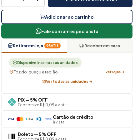
Adicionar ao carrinho
Fale com um especialista
Retirar em loja
Receber em casa
GRÁTIS
Disponível nas nossas unidades
Foz do Iguaçu e região
ver lojas →
Ver todas as unidades →
PIX — 5% OFF
Economize R$ 0,09 à vista
Cartão de crédito
à vista
Boleto — 5% OFF
Economize R$ 0,09 à vista