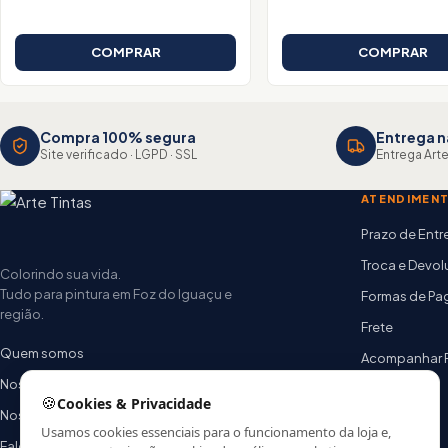
COMPRAR
COMPRAR
Compra 100% segura
Entrega n
Site verificado · LGPD · SSL
Entrega Arte
ATENDIMEN
Prazo de Ent
Troca e Devo
Colorindo sua vida.
Tudo para pintura em Foz do Iguaçu e
Formas de P
região.
Frete
Quem somos
Acompanhar 
Nossas lojas
FAQ
🍪
Cookies & Privacidade
Nossa equipe
Usamos cookies essenciais para o funcionamento da loja e,
Fale conosco