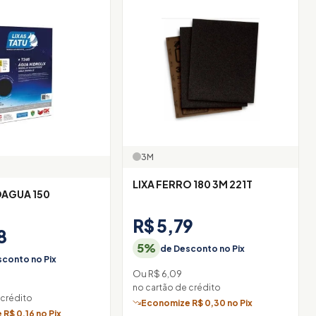
3M
LIXA FERRO 180 3M 221T
DAGUA 150
R$ 5,79
8
5%
de Desconto no Pix
conto no Pix
Ou R$ 6,09
no cartão de crédito
 crédito
Economize R$ 0,30 no Pix
R$ 0,16 no Pix