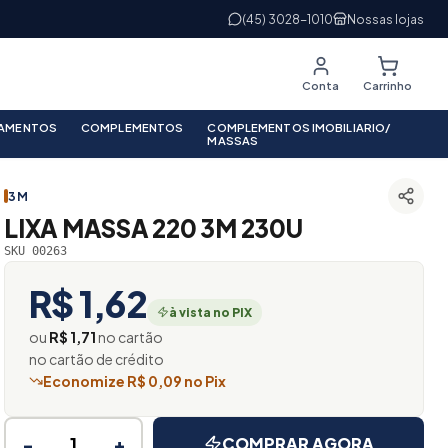
(45) 3028-1010
Nossas lojas
Conta
Carrinho
PAMENTOS
COMPLEMENTOS
COMPLEMENTOS IMOBILIARIO/
MASSAS
3M
LIXA MASSA 220 3M 230U
SKU 00263
R$ 1,62
à vista no PIX
ou
R$ 1,71
no cartão
no cartão de crédito
Economize R$ 0,09 no Pix
−
+
COMPRAR AGORA