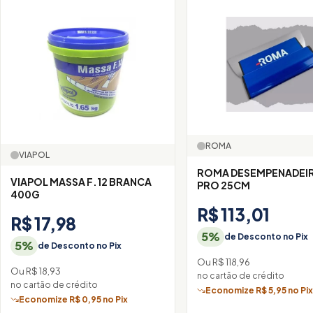
ROMA
VIAPOL
ROMA DESEMPENADEIR
VIAPOL MASSA F.12 BRANCA
PRO 25CM
400G
R$ 113,01
R$ 17,98
5%
de Desconto no Pix
5%
de Desconto no Pix
Ou R$ 118,96
Ou R$ 18,93
no cartão de crédito
no cartão de crédito
Economize R$ 5,95 no Pi
Economize R$ 0,95 no Pix