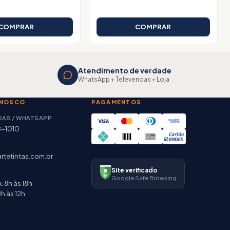
COMPRAR
COMPRAR
Atendimento de verdade
WhatsApp + Televendas + Loja
ONOSCO
PAGAMENTOS
DAS / WHATSAPP
8-1010
rtetintas.com.br
Site verificado
Google Safe Browsing
. 8h às 18h
h às 12h