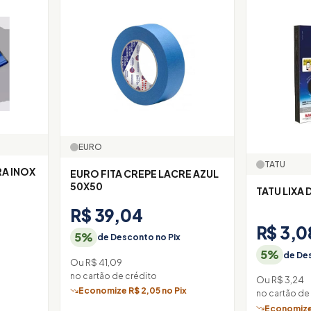
EURO
TATU
A INOX
EURO FITA CREPE LACRE AZUL
50X50
TATU LIXA 
R$ 39,04
R$ 3,0
5%
de Desconto no Pix
5%
de Des
Ou R$ 41,09
no cartão de crédito
Ou R$ 3,24
x
Economize R$ 2,05 no Pix
no cartão de
Economize 