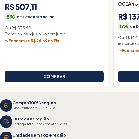
OCEANO 
R$ 507,11
R$ 13
5%
de Desconto no Pix
5%
de D
Ou R$ 533,80
Em até
5× de R$ 106,76
sem juros
Ou R$ 144
Economize R$ 26,69 no Pix
no cartão 
Economiz
COMPRAR
Compra 100% segura
Site verificado · LGPD · SSL
Entrega na região
Entrega Arte Tintas em até 2 dias
Unidades em Foz e região