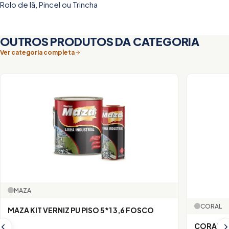
Rolo de lã, Pincel ou Trincha
OUTROS PRODUTOS DA CATEGORIA
Ver categoria completa
MAZA
CORAL
MAZA KIT VERNIZ PU PISO 5*1 3,6 FOSCO
CORAL R