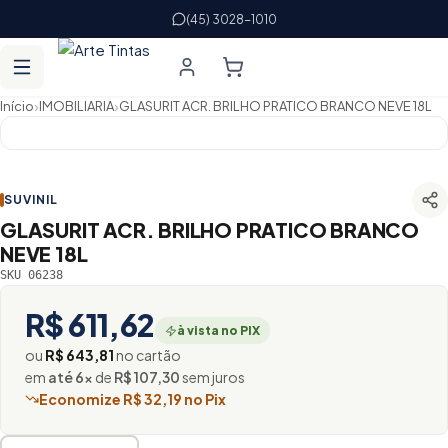
(45) 3028-1010
›
›
Início
IMOBILIARIA
GLASURIT ACR. BRILHO PRATICO BRANCO NEVE 18L
SUVINIL
GLASURIT ACR. BRILHO PRATICO BRANCO
NEVE 18L
SKU 06238
R$ 611,62
à vista no PIX
ou
R$ 643,81
no cartão
em
até 6×
de
R$ 107,30
sem juros
Economize R$ 32,19 no Pix