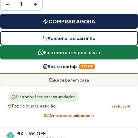
−
+
COMPRAR AGORA
Adicionar ao carrinho
Fale com um especialista
Retirar em loja
GRÁTIS
Receber em casa
Disponível nas nossas unidades
Foz do Iguaçu e região
ver lojas →
Ver todas as unidades →
PIX — 5% OFF