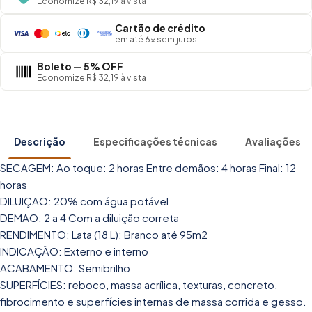
Economize R$ 32,19 à vista
Cartão de crédito
em até 6× sem juros
Boleto — 5% OFF
Economize R$ 32,19 à vista
Descrição
Especificações técnicas
Avaliações
SECAGEM: Ao toque: 2 horas Entre demãos: 4 horas Final: 12
horas
DILUIÇAO: 20% com água potável
DEMAO: 2 a 4 Com a diluição correta
RENDIMENTO: Lata (18 L): Branco até 95m2
INDICAÇÃO: Externo e interno
ACABAMENTO: Semibrilho
SUPERFÍCIES: reboco, massa acrílica, texturas, concreto,
fibrocimento e superfícies internas de massa corrida e gesso.