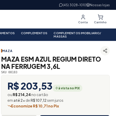
(45) 3028-1010
Nossas lojas
Conta
Carrinho
PAMENTOS
COMPLEMENTOS
COMPLEMENTOS IMOBILIARIO/
MASSAS
MAZA
MAZA ESM AZUL REGIUM DIRETO
NA FERRUGEM 3,6L
SKU 08183
R$ 203,53
à vista no PIX
ou
R$ 214,24
no cartão
em
até 2×
de
R$ 107,12
sem juros
Economize R$ 10,71 no Pix