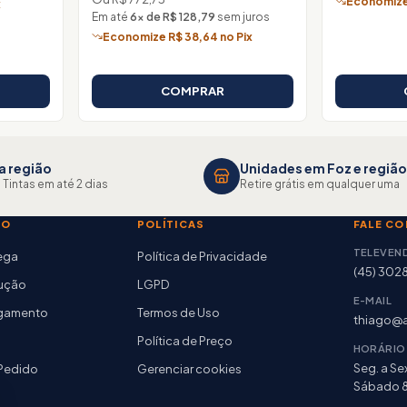
Economize 
x
Em até
6× de R$ 128,79
sem juros
Economize R$ 38,64 no Pix
COMPRAR
a região
Unidades em Foz e região
 Tintas em até 2 dias
Retire grátis em qualquer uma
TO
POLÍTICAS
FALE C
TELEVEN
rega
Política de Privacidade
(45) 302
lução
LGPD
E-MAIL
agamento
Termos de Uso
thiago@a
Política de Preço
HORÁRIO
Seg. a Sex
Pedido
Gerenciar cookies
Sábado 8