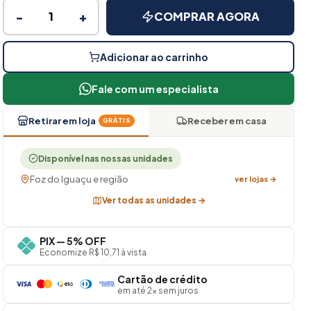
−
+
COMPRAR AGORA
Adicionar ao carrinho
Fale com um especialista
Retirar em loja
Receber em casa
GRÁTIS
Disponível nas nossas unidades
Foz do Iguaçu e região
ver lojas →
Ver todas as unidades →
PIX — 5% OFF
Economize R$ 10,71 à vista
Cartão de crédito
em até 2× sem juros