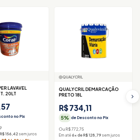
QUALYCRIL
ER LAVAVEL
QUALYCRIL DEMARCAÇÃO
T. 20LT
PRETO 18L
,57
R$ 734,11
conto no Pix
5%
de Desconto no Pix
9
Ou R$ 772,75
 R$ 156,42
sem juros
Em até
6× de R$ 128,79
sem juros