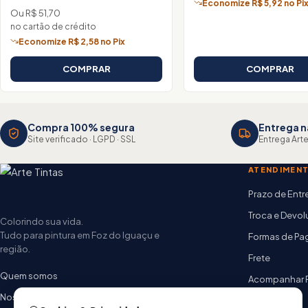
Economize R$ 5,92 no Pi
Ou R$ 51,70
no cartão de crédito
Economize R$ 2,58 no Pix
COMPRAR
COMPRAR
Compra 100% segura
Entrega n
Site verificado · LGPD · SSL
Entrega Arte
ATENDIMEN
Prazo de Ent
Troca e Devo
Colorindo sua vida.
Tudo para pintura em Foz do Iguaçu e
Formas de P
região.
Frete
Quem somos
Acompanhar 
Nossas lojas
FAQ