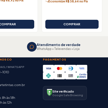
R$ 46,92 no Pix
Economize R$ 38,64 no Pix
COMPRAR
COMPRAR
Atendimento de verdade
WhatsApp + Televendas + Loja
ONOSCO
PAGAMENTOS
DAS / WHATSAPP
8-1010
rtetintas.com.br
Site verificado
Google Safe Browsing
. 8h às 18h
h às 12h