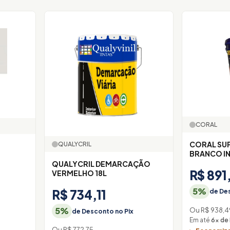
CORAL
CORAL SUP
QUALYCRIL
BRANCO IN
QUALYCRIL DEMARCAÇÃO
R$ 891
VERMELHO 18L
5%
R$ 734,11
de Des
5%
Ou R$ 938,4
de Desconto no Pix
Em até
6× de
Ou R$ 772,75