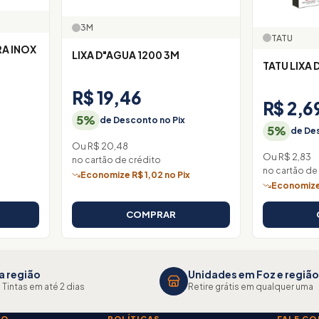
3M
TATU
A INOX
LIXA D"AGUA 1200 3M
TATU LIXA
R$ 19,46
R$ 2,6
5%
de Desconto no Pix
5%
de Des
Ou R$ 20,48
Ou R$ 2,83
no cartão de crédito
x
no cartão de
Economize R$ 1,02 no Pix
Economize 
COMPRAR
a região
Unidades em Foz e região
 Tintas em até 2 dias
Retire grátis em qualquer uma
TO
POLÍTICAS
FALE C