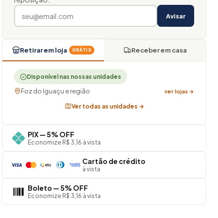
Avisar
Retirar em loja
Receber em casa
GRÁTIS
Disponível nas nossas unidades
Foz do Iguaçu e região
ver lojas →
Ver todas as unidades →
PIX — 5% OFF
Economize R$ 3,16 à vista
Cartão de crédito
à vista
Boleto — 5% OFF
Economize R$ 3,16 à vista