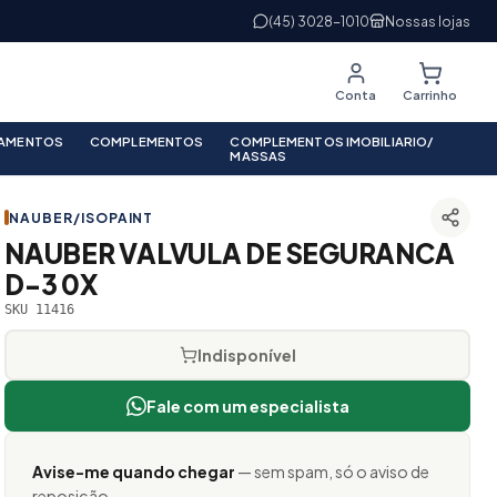
(45) 3028-1010
Nossas lojas
Conta
Carrinho
PAMENTOS
COMPLEMENTOS
COMPLEMENTOS IMOBILIARIO/
MASSAS
NAUBER/ISOPAINT
NAUBER VALVULA DE SEGURANCA
D-3 0X
SKU 11416
Indisponível
Fale com um especialista
Avise-me quando chegar
— sem spam, só o aviso de
reposição.