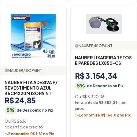
NAUBER/ISOPAINT
NAUBER LIXADEIRA TETOS
E PAREDES LX850-CS
NAUBER/ISOPAINT
R$ 3.154,34
NAUBER FITA ADESIVA P/
5%
de Desconto no Pix
REVESTIMENTO AZUL
45CMX20M ISOPAINT
Ou R$ 3.320,36
R$ 24,85
Em até
6× de R$ 553,39
sem
juros
5%
de Desconto no Pix
Economize R$ 166,02 no Pix
Ou R$ 26,16
no cartão de crédito
Economize R$ 1,31 no Pix