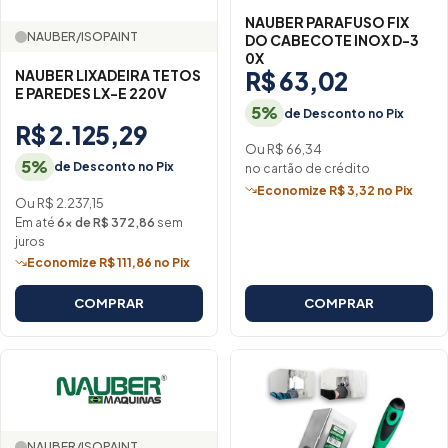
NAUBER PARAFUSO FIX
NAUBER/ISOPAINT
DO CABECOTE INOX D-3
0X
NAUBER LIXADEIRA TETOS
R$ 63,02
E PAREDES LX-E 220V
5%
de Desconto no Pix
R$ 2.125,29
Ou R$ 66,34
5%
de Desconto no Pix
no cartão de crédito
Economize R$ 3,32 no Pix
Ou R$ 2.237,15
Em até
6× de R$ 372,86
sem
juros
Economize R$ 111,86 no Pix
COMPRAR
COMPRAR
NAUBER/ISOPAINT