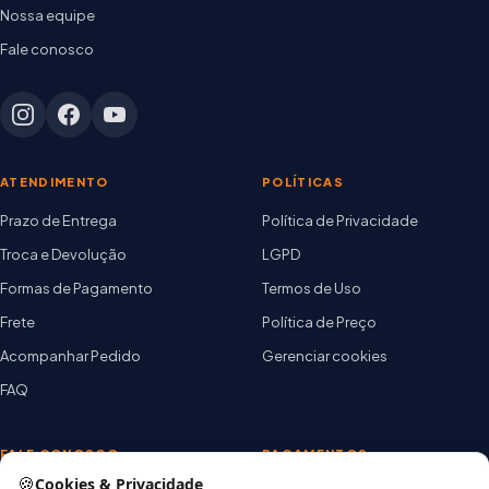
Nossa equipe
Fale conosco
ATENDIMENTO
POLÍTICAS
Prazo de Entrega
Política de Privacidade
Troca e Devolução
LGPD
Formas de Pagamento
Termos de Uso
Frete
Política de Preço
Acompanhar Pedido
Gerenciar cookies
FAQ
FALE CONOSCO
PAGAMENTOS
🍪
Cookies & Privacidade
TELEVENDAS / WHATSAPP