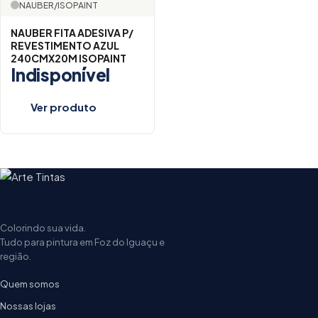
NAUBER/ISOPAINT
NAUBER FITA ADESIVA P/
REVESTIMENTO AZUL
240CMX20M ISOPAINT
Indisponível
Ver produto
Colorindo sua vida.
Tudo para pintura em Foz do Iguaçu e
região.
Quem somos
Nossas lojas