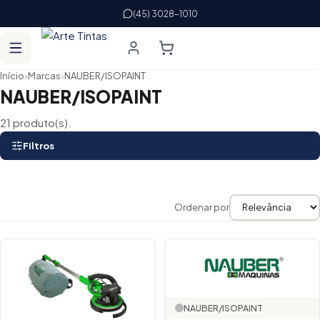
(45) 3028-1010
›
›
Início
Marcas
NAUBER/ISOPAINT
NAUBER/ISOPAINT
21 produto(s).
Filtros
Ordenar por
Lista de produtos
NAUBER/ISOPAINT